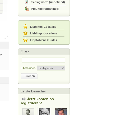
Schlagworte
(
undefined
)
Freunde
(
undefined
)
Lieblings-Cocktails
Lieblings-Locations
Empfohlene Guides
Filter
t-
Filtern nach:
Suchen
Letzte Besucher
Jetzt kostenlos
registrieren!