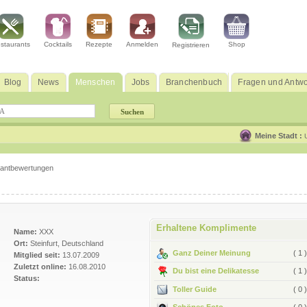
staurants
Cocktails
Rezepte
Anmelden
Shop
Registrieren
Blog
News
Menschen
Jobs
Branchenbuch
Fragen und Antwo
Meine Stadt :
rantbewertungen
Erhaltene Komplimente
Name:
XXX
Ort:
Steinfurt, Deutschland
Ganz Deiner Meinung
( 1 )
Mitglied seit:
13.07.2009
Zuletzt online:
16.08.2010
Du bist eine Delikatesse
( 1 )
Status:
Toller Guide
( 0 )
Schönes Foto
( 0 )