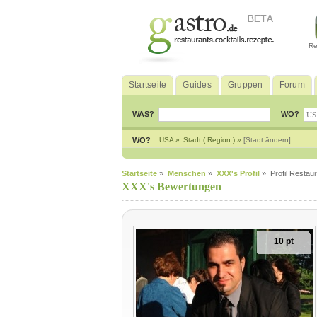
Re
Startseite
Guides
Gruppen
Forum
WAS?
WO?
WO?
USA »
Stadt ( Region ) »
[Stadt ändern]
Startseite
»
Menschen
»
XXX's Profil
» Profil Restau
XXX's Bewertungen
10 pt