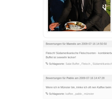
Bewertungen für
Maredo
am 2009-07-16 14:50:50
Fleisch! Südamerikanische Fleischsorten - kombinierbar
Buffet ist seeeehr lecker!
Schlagworte:
Salat Buffet
,
Fleisch
,
Südamirikanisc
Bewertungen für
Pablo
am 2009-07-16 14:47:28
Wenn ich in Münster bin, trinke ich oft nen Kaffee beim
Schlagworte:
kaffee
,
pablo
,
münster