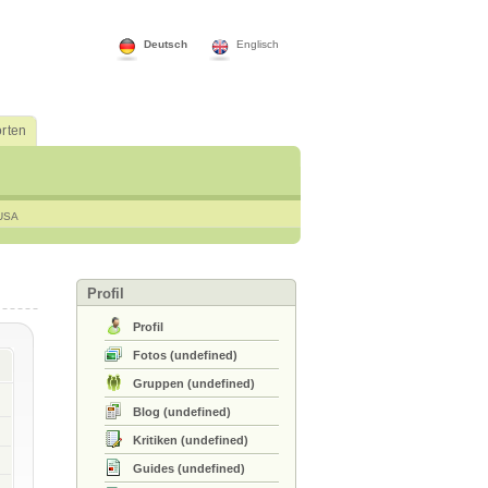
Deutsch
Englisch
rten
USA
Profil
Profil
Fotos
(
undefined
)
Gruppen
(
undefined
)
Blog
(
undefined
)
Kritiken
(
undefined
)
Guides
(
undefined
)