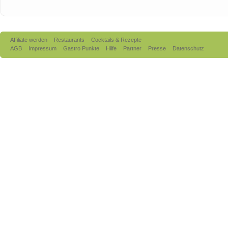
Affiliate werden
Restaurants
Cocktails & Rezepte
AGB
Impressum
Gastro Punkte
Hilfe
Partner
Presse
Datenschutz