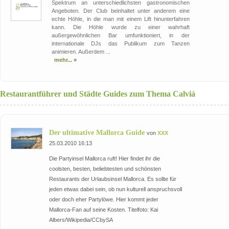
Spektrum an unterschiedlichsten gastronomischen
Angeboten. Der Club beinhaltet unter anderem eine
echte Höhle, in die man mit einem Lift hinunterfahren
kann. Die Höhle wurde zu einer wahrhaft
außergewöhnlichen Bar umfunktioniert, in der
internationale DJs das Publikum zum Tanzen
animieren. Außerdem ...
mehr...
»
Restaurantführer und Städte Guides zum Thema Calviá
Der ultimative Mallorca Guide
von
XXX
25.03.2010 16:13
Die Partyinsel Mallorca ruft! Hier findet ihr die
coolsten, besten, beliebtesten und schönsten
Restaurants der Urlaubsinsel Mallorca. Es sollte für
jeden etwas dabei sein, ob nun kulturell anspruchsvoll
oder doch eher Partylöwe. Hier kommt jeder
Mallorca-Fan auf seine Kosten. Titelfoto: Kai
Albers/Wikipedia/CCbySA