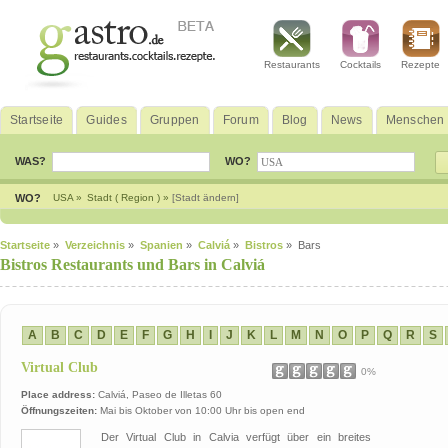
Restaurants
Cocktails
Rezepte
Startseite
Guides
Gruppen
Forum
Blog
News
Menschen
WAS?
WO?
WO?
USA »
Stadt ( Region ) »
[Stadt ändern]
Startseite
»
Verzeichnis
»
Spanien
»
Calviá
»
Bistros
» Bars
Bistros Restaurants und Bars in Calviá
A
B
C
D
E
F
G
H
I
J
K
L
M
N
O
P
Q
R
S
Virtual Club
0%
Place address:
Calviá, Paseo de Illetas 60
Öffnungszeiten:
Mai bis Oktober von 10:00 Uhr bis open end
Der Virtual Club in Calvia verfügt über ein breites