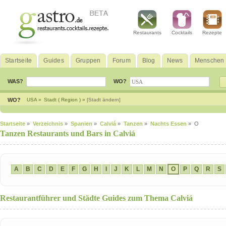
Restaurants
Cocktails
Rezepte
Startseite
Guides
Gruppen
Forum
Blog
News
Menschen
WAS?
WO?
WO?
USA »
Stadt ( Region ) »
[Stadt ändern]
Startseite
»
Verzeichnis
»
Spanien
»
Calviá
»
Tanzen
»
Nachts Essen
» O
Tanzen Restaurants und Bars in Calviá
A
B
C
D
E
F
G
H
I
J
K
L
M
N
O
P
Q
R
S
Restaurantführer und Städte Guides zum Thema Calviá