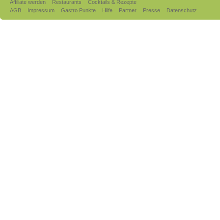
Affiliate werden
Restaurants
Cocktails & Rezepte
AGB
Impressum
Gastro Punkte
Hilfe
Partner
Presse
Datenschutz