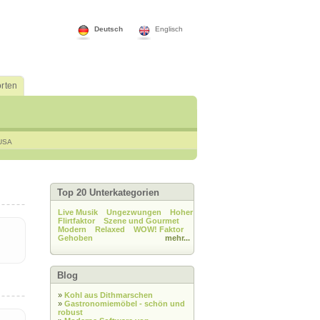
Deutsch
Englisch
rten
USA
Top 20 Unterkategorien
Live Musik
Ungezwungen
Hoher
Flirtfaktor
Szene und Gourmet
Modern
Relaxed
WOW! Faktor
Gehoben
mehr...
Blog
»
Kohl aus Dithmarschen
»
Gastronomiemöbel - schön und
robust