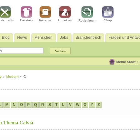
staurants
Cocktails
Rezepte
Anmelden
Shop
Registrieren
Blog
News
Menschen
Jobs
Branchenbuch
Fragen und Antwo
Meine Stadt :
y
»
Modern
» C
L
M
N
O
P
Q
R
S
T
U
V
W
X
Y
Z
um Thema Calviá