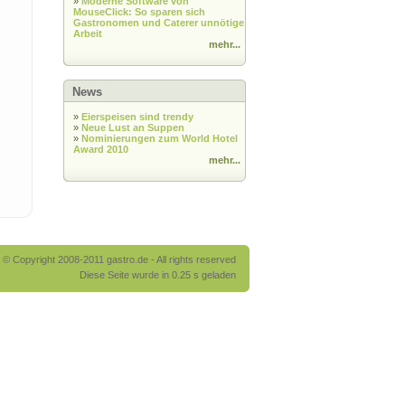
»
Moderne Software von
MouseClick: So sparen sich
Gastronomen und Caterer unnötige
Arbeit
mehr...
News
»
Eierspeisen sind trendy
»
Neue Lust an Suppen
»
Nominierungen zum World Hotel
Award 2010
mehr...
© Copyright 2008-2011 gastro.de - All rights reserved
Diese Seite wurde in 0.25 s geladen