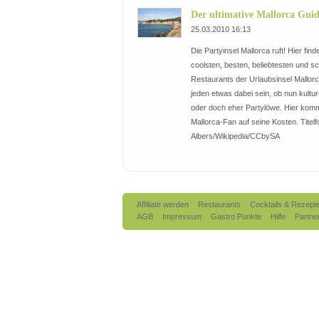
Der ultimative Mallorca Gui
25.03.2010 16:13
Die Partyinsel Mallorca ruft! Hier finde
coolsten, besten, beliebtesten und s
Restaurants der Urlaubsinsel Mallorca
jeden etwas dabei sein, ob nun kultur
oder doch eher Partylöwe. Hier komm
Mallorca-Fan auf seine Kosten. Titelfo
Albers/Wikipedia/CCbySA
Affiliate werden
Restaurants
Cocktails & Rezept
AGB
Impressum
Gastro Punkte
Hilfe
Partne