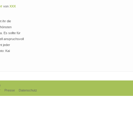
de
von
XXX
t ihr die
chönsten
. Es sollte für
ell anspruchsvoll
t jeder
to: Kai
e
r
Presse
Datenschutz