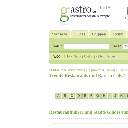
Re
Startseite
Guides
Gruppen
Forum
WAS?
WO?
WO?
USA »
Stadt ( Region ) »
[Stadt ändern]
Startseite
»
Verzeichnis
»
Spanien
»
Calviá
»
Trend
Trendy Restaurants und Bars in Calviá
A
B
C
D
E
F
G
H
I
J
K
Restaurantführer und Städte Guides z