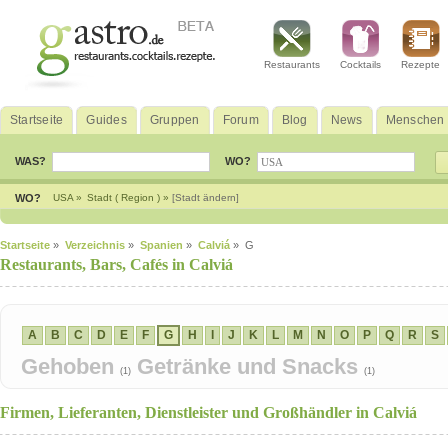
Restaurants
Cocktails
Rezepte
Startseite
Guides
Gruppen
Forum
Blog
News
Menschen
WAS?
WO?
WO?
USA »
Stadt ( Region ) »
[Stadt ändern]
Startseite
»
Verzeichnis
»
Spanien
»
Calviá
» G
Restaurants, Bars, Cafés in Calviá
A
B
C
D
E
F
G
H
I
J
K
L
M
N
O
P
Q
R
S
Gehoben
Getränke und Snacks
(1)
(1)
Firmen, Lieferanten, Dienstleister und Großhändler in Calviá