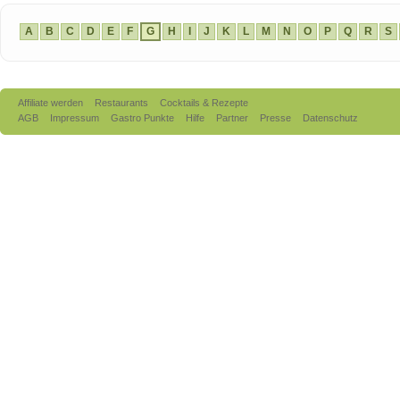
A
B
C
D
E
F
G
H
I
J
K
L
M
N
O
P
Q
R
S
Affiliate werden
Restaurants
Cocktails & Rezepte
AGB
Impressum
Gastro Punkte
Hilfe
Partner
Presse
Datenschutz