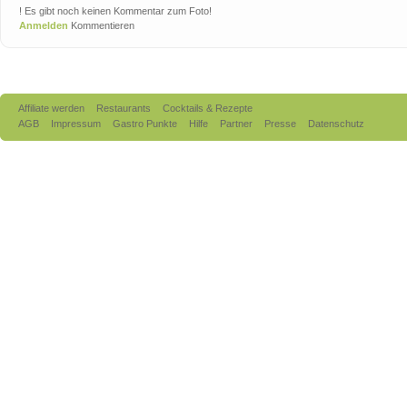
! Es gibt noch keinen Kommentar zum Foto!
Anmelden
Kommentieren
Affiliate werden
Restaurants
Cocktails & Rezepte
AGB
Impressum
Gastro Punkte
Hilfe
Partner
Presse
Datenschutz