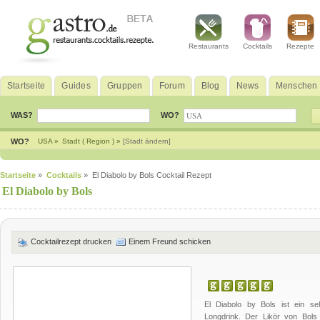
Restaurants
Cocktails
Rezepte
Startseite
Guides
Gruppen
Forum
Blog
News
Menschen
WAS?
WO?
WO?
USA »
Stadt ( Region ) »
[Stadt ändern]
Startseite
»
Cocktails
» El Diabolo by Bols Cocktail Rezept
El Diabolo by Bols
Cocktailrezept drucken
Einem Freund schicken
El Diabolo by Bols ist ein se
Longdrink. Der Likör von Bol