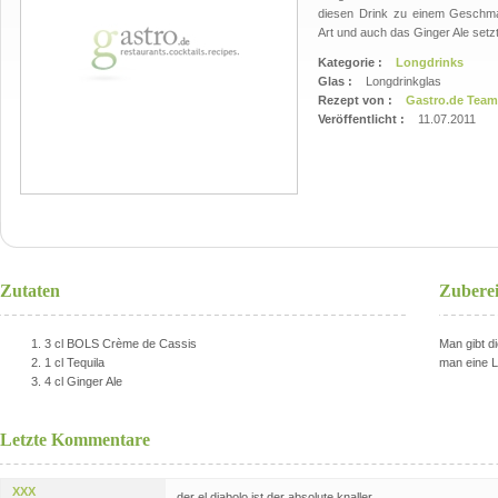
diesen Drink zu einem Geschma
Art und auch das Ginger Ale setz
Kategorie :
Longdrinks
Glas :
Longdrinkglas
Rezept von :
Gastro.de Team
Veröffentlicht :
11.07.2011
Zutaten
Zubere
3 cl BOLS Crème de Cassis
Man gibt d
1 cl Tequila
man eine L
4 cl Ginger Ale
Letzte Kommentare
XXX
der el diabolo ist der absolute knaller