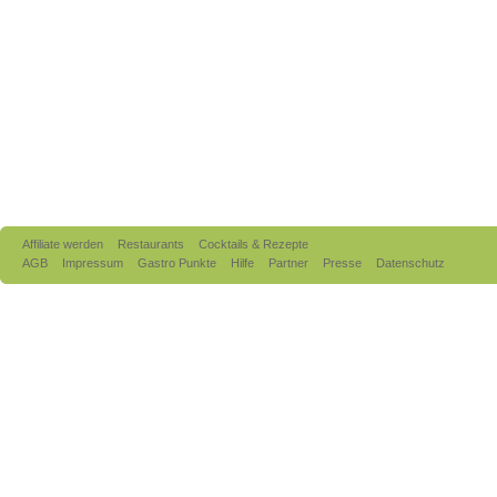
Affiliate werden
Restaurants
Cocktails & Rezepte
AGB
Impressum
Gastro Punkte
Hilfe
Partner
Presse
Datenschutz