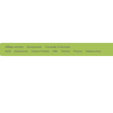
Affiliate werden
Restaurants
Cocktails & Rezepte
AGB
Impressum
Gastro Punkte
Hilfe
Partner
Presse
Datenschutz