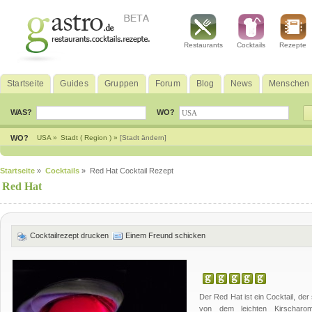
Restaurants
Cocktails
Rezepte
Startseite
Guides
Gruppen
Forum
Blog
News
Menschen
WAS?
WO?
WO?
USA »
Stadt ( Region ) »
[Stadt ändern]
Startseite
»
Cocktails
» Red Hat Cocktail Rezept
Red Hat
Cocktailrezept drucken
Einem Freund schicken
Der Red Hat ist ein Cocktail, der
von dem leichten Kirscharom