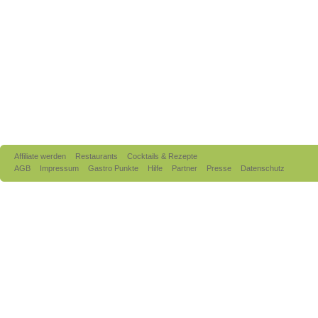
Affiliate werden
Restaurants
Cocktails & Rezepte
AGB
Impressum
Gastro Punkte
Hilfe
Partner
Presse
Datenschutz