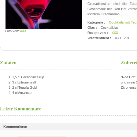
Grenadinesirup sind die Zutat
Geschmack des Red Hat vorrang
leichtem Kirscharoma :)
Kategorie :
Cocktails mit Teq
Glas :
Cocktailglas
Foto von:
XXX
Rezept von :
XXX
Veröffentlicht :
03.11.2011
Zutaten
Zubere
1,5 cl Grenadinesirup
"Red Hat" -
3 cl Zitronensaft
und in ein
2 cl Tequila Gold
Zitronensc
4 cl Amaretto
Letzte Kommentare
Kommentieren