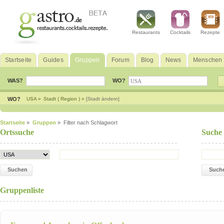
Restaurants
Cocktails
Rezepte
Startseite
Guides
Gruppen
Forum
Blog
News
Menschen
WAS?
WO?
WO?
USA »
Stadt ( Region ) »
[Stadt ändern]
Startseite
»
Gruppen
» Filter nach Schlagwort
Ortssuche
Suche
Suchen
Such
Gruppenliste