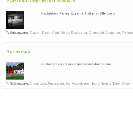
Essen und Ausgehen in Offenbach
Nachtleben, Parties, Essen & Trinken in Offenbach
Schlagworte:
Tanzen
,
Disco
,
Club
,
Döner
,
Restaurant
,
Offenbach
,
Ausgehen
,
Trinken
Amsterdam
Restaurants and Bars in and around Amsterdam
Schlagworte:
Amsterdam
,
Restaurant
,
Bar
,
Amstelveen
,
Noord-Holland
,
Dine
,
Dinner
,