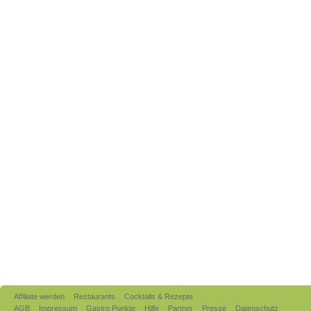
Affiliate werden
Restaurants
Cocktails & Rezepte
AGB
Impressum
Gastro Punkte
Hilfe
Partner
Presse
Datenschutz