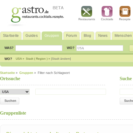
Restaurants
Cocktails
Rezepte
Startseite
Guides
Gruppen
Forum
Blog
News
Menschen
WAS?
WO?
WO?
USA »
Stadt ( Region ) »
[Stadt ändern]
Startseite
»
Gruppen
» Filter nach Schlagwort
Ortssuche
Suche
Suchen
Such
Gruppenliste