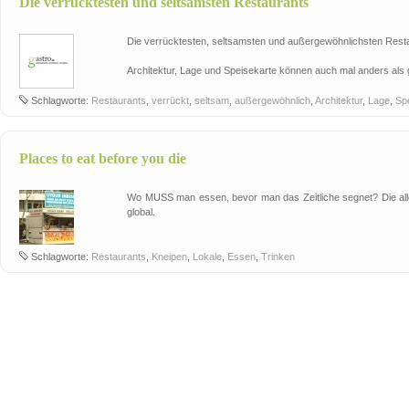
Die verrücktesten und seltsamsten Restaurants
Die verrücktesten, seltsamsten und außergewöhnlichsten Resta
Architektur, Lage und Speisekarte können auch mal anders als 
Schlagworte:
Restaurants
,
verrückt
,
seltsam
,
außergewöhnlich
,
Architektur
,
Lage
,
Sp
Places to eat before you die
Wo MUSS man essen, bevor man das Zeitliche segnet? Die alle
global.
Schlagworte:
Restaurants
,
Kneipen
,
Lokale
,
Essen
,
Trinken