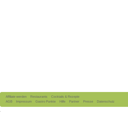
Affiliate werden
Restaurants
Cocktails & Rezepte
AGB
Impressum
Gastro Punkte
Hilfe
Partner
Presse
Datenschutz