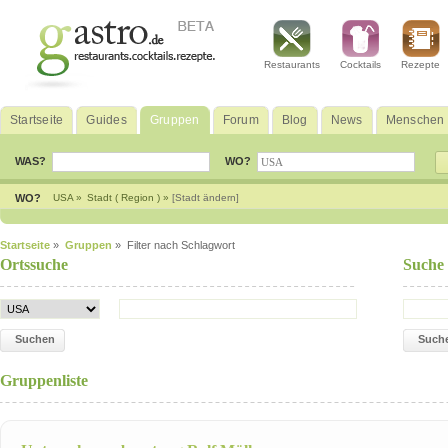
Restaurants
Cocktails
Rezepte
Startseite
Guides
Gruppen
Forum
Blog
News
Menschen
WAS?
WO?
WO?
USA »
Stadt ( Region ) »
[Stadt ändern]
Startseite
»
Gruppen
» Filter nach Schlagwort
Ortssuche
Suche
Suchen
Such
Gruppenliste