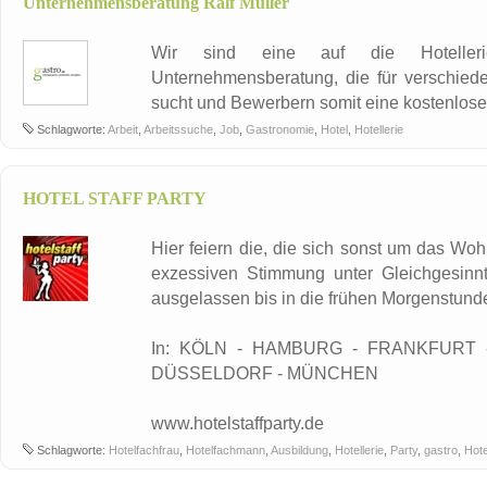
Unternehmensberatung Ralf Müller
Wir sind eine auf die Hotellerie
Unternehmensberatung, die für verschied
sucht und Bewerbern somit eine kostenlose 
Schlagworte:
Arbeit
,
Arbeitssuche
,
Job
,
Gastronomie
,
Hotel
,
Hotellerie
HOTEL STAFF PARTY
Hier feiern die, die sich sonst um das Wo
exzessiven Stimmung unter Gleichgesinnte
ausgelassen bis in die frühen Morgenstunde
In: KÖLN - HAMBURG - FRANKFURT 
DÜSSELDORF - MÜNCHEN
www.hotelstaffparty.de
Schlagworte:
Hotelfachfrau
,
Hotelfachmann
,
Ausbildung
,
Hotellerie
,
Party
,
gastro
,
Hote