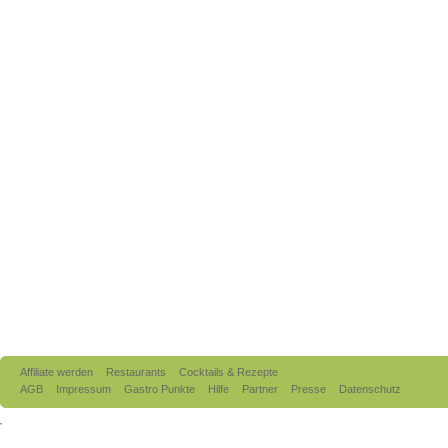
Affiliate werden
Restaurants
Cocktails & Rezepte
AGB
Impressum
Gastro Punkte
Hilfe
Partner
Presse
Datenschutz