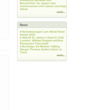
»
Moderne Software von
MouseClick: So sparen sich
Gastronomen und Caterer unnötige
Arbeit
mehr...
News
»
Nominierungen zum World Hotel
Award 2010
»
Althoff St. James's Hotel & Club
London: William Drabble eröffnet
Restaurant Francatelli
»
Buchtipp: Ex-Modern Talking
Sänger Thomas Anders bittet zu
Tisch
mehr...