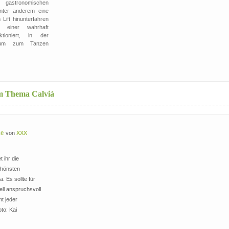
n gastronomischen
unter anderem eine
Lift hinunterfahren
einer wahrhaft
tioniert, in der
ikum zum Tanzen
um Thema Calviá
de
von
XXX
t ihr die
chönsten
. Es sollte für
ell anspruchsvoll
t jeder
to: Kai