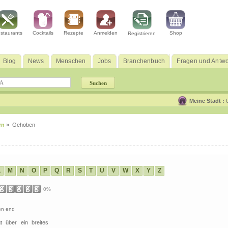
staurants
Cocktails
Rezepte
Anmelden
Shop
Registrieren
Blog
News
Menschen
Jobs
Branchenbuch
Fragen und Antwo
Meine Stadt :
rn
» Gehoben
L
M
N
O
P
Q
R
S
T
U
V
W
X
Y
Z
0%
en end
t über ein breites