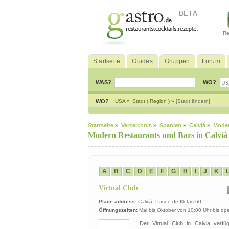
Re
Startseite
Guides
Gruppen
Forum
WAS?
WO?
WO?
USA »
Stadt ( Region ) »
[Stadt ändern]
Startseite
»
Verzeichnis
»
Spanien
»
Calviá
»
Mode
Modern Restaurants und Bars in Calviá
A
B
C
D
E
F
G
H
I
J
K
Virtual Club
Place address:
Calviá, Paseo de Illetas 60
Öffnungszeiten:
Mai bis Oktober von 10:00 Uhr bis op
Der Virtual Club in Calvia verfüg