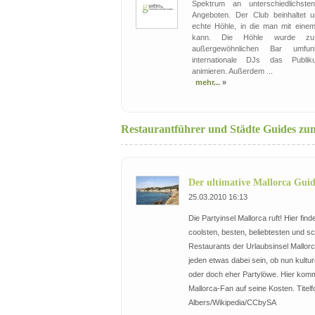
Spektrum an unterschiedlichste
Angeboten. Der Club beinhaltet 
echte Höhle, in die man mit einem 
kann. Die Höhle wurde zu 
außergewöhnlichen Bar umfunk
internationale DJs das Publ
animieren. Außerdem ...
mehr...
»
Restaurantführer und Städte Guides z
Der ultimative Mallorca Gui
25.03.2010 16:13
Die Partyinsel Mallorca ruft! Hier finde
coolsten, besten, beliebtesten und s
Restaurants der Urlaubsinsel Mallorca
jeden etwas dabei sein, ob nun kultur
oder doch eher Partylöwe. Hier komm
Mallorca-Fan auf seine Kosten. Titelfo
Albers/Wikipedia/CCbySA