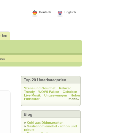
Deutsch
Englisch
rten
USA
Top 20 Unterkategorien
Szene und Gourmet
Relaxed
Trendy
WOW! Faktor
Gehoben
Live Musik
Ungezwungen
Hoher
Flirtfaktor
mehr...
Blog
»
Kohl aus Dithmarschen
»
Gastronomiemöbel - schön und
robust