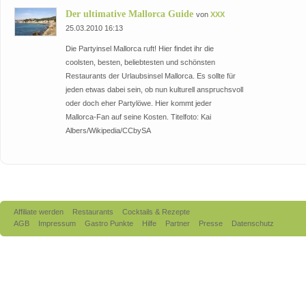
Der ultimative Mallorca Guide
von
XXX
25.03.2010 16:13
Die Partyinsel Mallorca ruft! Hier findet ihr die
coolsten, besten, beliebtesten und schönsten
Restaurants der Urlaubsinsel Mallorca. Es sollte für
jeden etwas dabei sein, ob nun kulturell anspruchsvoll
oder doch eher Partylöwe. Hier kommt jeder
Mallorca-Fan auf seine Kosten. Titelfoto: Kai
Albers/Wikipedia/CCbySA
Affiliate werden
Restaurants
Cocktails & Rezepte
AGB
Impressum
Gastro Punkte
Hilfe
Partner
Presse
Datenschutz