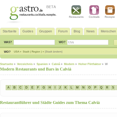
Restaurants
Cocktails
Rezepte
Startseite
Guides
Gruppen
Forum
Blog
News
Menschen
WAS?
WO?
WO?
USA »
Stadt ( Region ) »
[Stadt ändern]
Startseite
»
Verzeichnis
»
Spanien
»
Calviá
»
Modern
»
Hoher Flirtfaktor
» W
Modern Restaurants und Bars in Calviá
A
B
C
D
E
F
G
H
I
J
K
L
M
N
O
P
Q
R
S
Restaurantführer und Städte Guides zum Thema Calviá