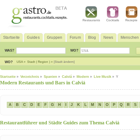
Restaurants
Cocktails
Rezepte
Startseite
Guides
Gruppen
Forum
Blog
News
Menschen
WAS?
WO?
WO?
USA »
Stadt ( Region ) »
[Stadt ändern]
Startseite
»
Verzeichnis
»
Spanien
»
Calviá
»
Modern
»
Live Musik
» Y
Modern Restaurants und Bars in Calviá
A
B
C
D
E
F
G
H
I
J
K
L
M
N
O
P
Q
R
S
Restaurantführer und Städte Guides zum Thema Calviá