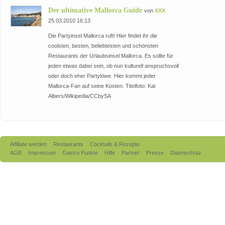
Der ultimative Mallorca Guide
von
XXX
25.03.2010 16:13
Die Partyinsel Mallorca ruft! Hier findet ihr die
coolsten, besten, beliebtesten und schönsten
Restaurants der Urlaubsinsel Mallorca. Es sollte für
jeden etwas dabei sein, ob nun kulturell anspruchsvoll
oder doch eher Partylöwe. Hier kommt jeder
Mallorca-Fan auf seine Kosten. Titelfoto: Kai
Albers/Wikipedia/CCbySA
Affiliate werden
Restaurants
Cocktails & Rezepte
AGB
Impressum
Gastro Punkte
Hilfe
Partner
Presse
Datenschutz