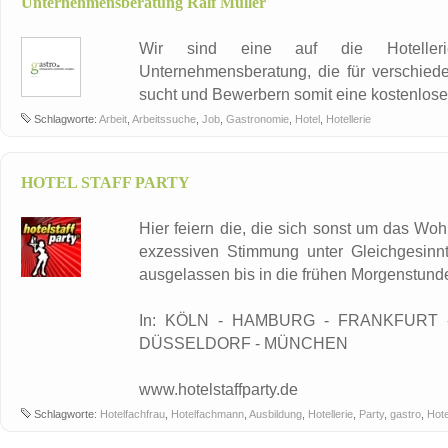
Unternehmensberatung Ralf Müller
Wir sind eine auf die Hotellerie
Unternehmensberatung, die für verschied
sucht und Bewerbern somit eine kostenlose 
Schlagworte:
Arbeit
,
Arbeitssuche
,
Job
,
Gastronomie
,
Hotel
,
Hotellerie
HOTEL STAFF PARTY
Hier feiern die, die sich sonst um das Wo
exzessiven Stimmung unter Gleichgesinnte
ausgelassen bis in die frühen Morgenstunde
In: KÖLN - HAMBURG - FRANKFURT 
DÜSSELDORF - MÜNCHEN
www.hotelstaffparty.de
Schlagworte:
Hotelfachfrau
,
Hotelfachmann
,
Ausbildung
,
Hotellerie
,
Party
,
gastro
,
Hote