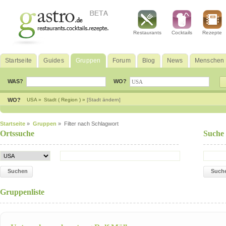
Restaurants
Cocktails
Rezepte
Startseite
Guides
Gruppen
Forum
Blog
News
Menschen
WAS?
WO?
WO?
USA »
Stadt ( Region ) »
[Stadt ändern]
Startseite
»
Gruppen
» Filter nach Schlagwort
Ortssuche
Suche
Suchen
Such
Gruppenliste