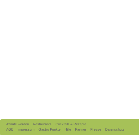
Affiliate werden
Restaurants
Cocktails & Rezepte
AGB
Impressum
Gastro Punkte
Hilfe
Partner
Presse
Datenschutz