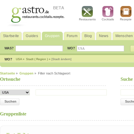
Restaurants
Cocktails
Rezepte
Startseite
Guides
Gruppen
Forum
Blog
News
Menschen
WAS?
WO?
WO?
USA »
Stadt ( Region ) »
[Stadt ändern]
Startseite
»
Gruppen
» Filter nach Schlagwort
Ortssuche
Suche
Suchen
Such
Gruppenliste