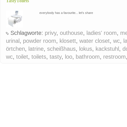
TastyToilets
everybody has a favourite... let's share
Schlagworte:
privy
,
outhouse
,
ladies' room
,
me
urinal
,
powder room
,
klosett
,
water closet
,
wc
,
l
örtchen
,
latrine
,
scheißhaus
,
lokus
,
kackstuhl
,
d
wc
,
toilet
,
toilets
,
tasty
,
loo
,
bathroom
,
restroom