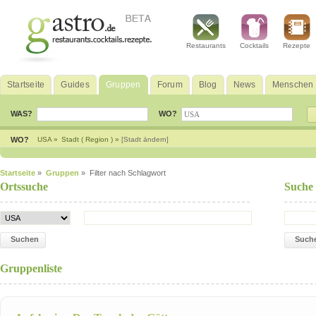
Restaurants
Cocktails
Rezepte
Startseite
Guides
Gruppen
Forum
Blog
News
Menschen
WAS?
WO?
WO?
USA »
Stadt ( Region ) »
[Stadt ändern]
Startseite
»
Gruppen
» Filter nach Schlagwort
Ortssuche
Suche
Suchen
Such
Gruppenliste