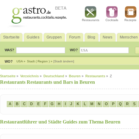
Restaurants
Cocktails
Rezepte
Startseite
Guides
Gruppen
Forum
Blog
News
Menschen
WAS?
WO?
WO?
USA »
Stadt ( Region ) »
[Stadt ändern]
Startseite
»
Verzeichnis
»
Deutschland
»
Beuren
»
Restaurants
» Z
Restaurants Restaurants und Bars in Beuren
A
B
C
D
E
F
G
H
I
J
K
L
M
N
O
P
Q
R
S
Restaurantführer und Städte Guides zum Thema Beuren