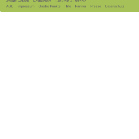
Affiliate werden
Restaurants
Cocktails & Rezepte
AGB
Impressum
Gastro Punkte
Hilfe
Partner
Presse
Datenschutz