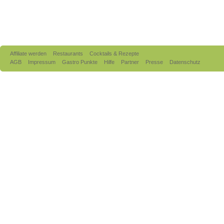
Affiliate werden
Restaurants
Cocktails & Rezepte
AGB
Impressum
Gastro Punkte
Hilfe
Partner
Presse
Datenschutz