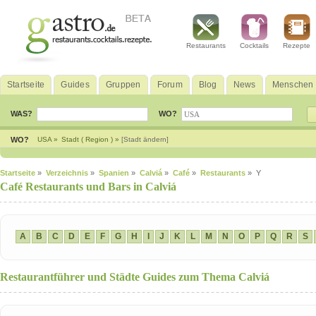
Restaurants
Cocktails
Rezepte
Startseite
Guides
Gruppen
Forum
Blog
News
Menschen
WAS?
WO?
WO?
USA »
Stadt ( Region ) »
[Stadt ändern]
Startseite
»
Verzeichnis
»
Spanien
»
Calviá
»
Café
»
Restaurants
» Y
Café Restaurants und Bars in Calviá
A
B
C
D
E
F
G
H
I
J
K
L
M
N
O
P
Q
R
S
Restaurantführer und Städte Guides zum Thema Calviá