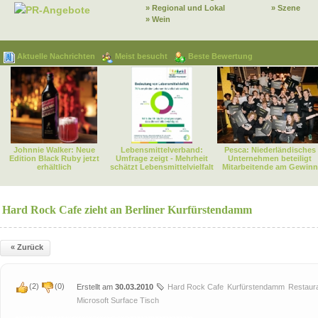
» Regional und Lokal
» Szene
PR-Angebote
» Wein
Aktuelle Nachrichten
Meist besucht
Beste Bewertung
Johnnie Walker: Neue
Lebensmittelverband:
Pesca: Niederländisches
Edition Black Ruby jetzt
Umfrage zeigt - Mehrheit
Unternehmen beteiligt
erhältlich
schätzt Lebensmittelvielfalt
Mitarbeitende am Gewinn
Hard Rock Cafe zieht an Berliner Kurfürstendamm
« Zurück
(
2
)
(
0
)
Erstellt am
30.03.2010
Hard Rock Cafe
Kurfürstendamm
Restaur
Microsoft Surface Tisch