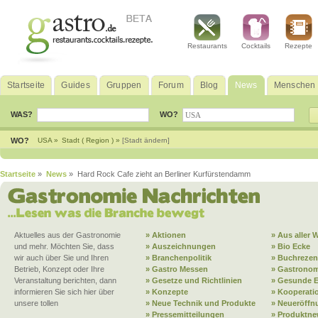
Restaurants
Cocktails
Rezepte
Startseite
Guides
Gruppen
Forum
Blog
News
Menschen
WAS?
WO?
WO?
USA »
Stadt ( Region ) »
[Stadt ändern]
Startseite
»
News
» Hard Rock Cafe zieht an Berliner Kurfürstendamm
Aktuelles aus der Gastronomie
» Aktionen
» Aus aller W
und mehr. Möchten Sie, dass
» Auszeichnungen
» Bio Ecke
wir auch über Sie und Ihren
» Branchenpolitik
» Buchrezen
Betrieb, Konzept oder Ihre
» Gastro Messen
» Gastronom
Veranstaltung berichten, dann
» Gesetze und Richtlinien
» Gesunde 
informieren Sie sich hier über
» Konzepte
» Kooperati
unsere tollen
» Neue Technik und Produkte
» Neueröffn
» Pressemitteilungen
» Produktne