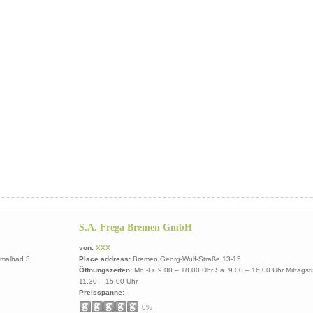
S.A. Frega Bremen GmbH
von:
XXX
rmalbad 3
Place address:
Bremen,Georg-Wulf-Straße 13-15
Öffnungszeiten:
Mo.-Fr. 9.00 – 18.00 Uhr Sa. 9.00 – 16.00 Uhr Mittagst
11.30 – 15.00 Uhr
Preisspanne:
0%