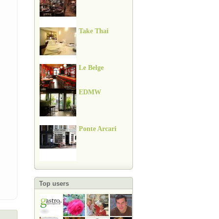
Take Thai
Le Belge
EDMW
Ponte Arcari
Top users