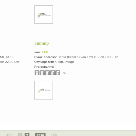
Summp
von:
XXX
Str. 13 13
Place address:
Bebra (Hessen),Von Trott zu Solz Str.12 12
 bis 22.00 Uhr
Öffnungszeiten:
Auf Anfrage
Preisspanne:
0%
1
2
...
2810