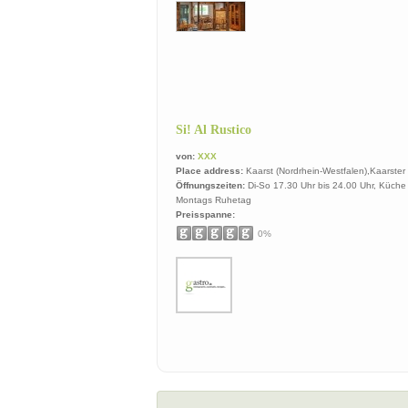
Si! Al Rustico
von:
XXX
Place address:
Kaarst (Nordrhein-Westfalen),Kaarster 
Öffnungszeiten:
Di-So 17.30 Uhr bis 24.00 Uhr, Küche
Montags Ruhetag
Preisspanne:
0%