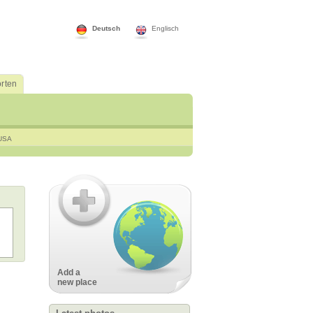
Deutsch
Englisch
rten
USA
Add a
new place