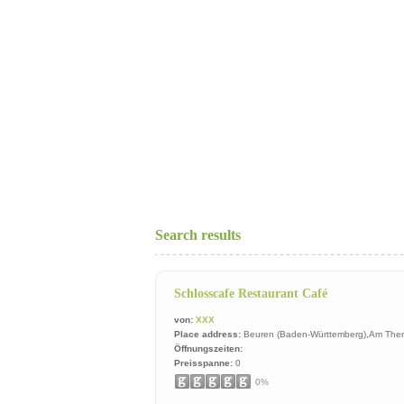
Search results
Schlosscafe Restaurant Café
von:
XXX
Place address:
Beuren (Baden-Württemberg),Am The
Öffnungszeiten:
Preisspanne:
0
0%