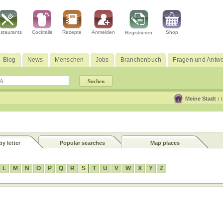
staurants
Cocktails
Rezepte
Anmelden
Shop
Registrieren
Blog
News
Menschen
Jobs
Branchenbuch
Fragen und Antwo
Meine Stadt :
y letter
Popular searches
Map places
L
M
N
O
P
Q
R
S
T
U
V
W
X
Y
Z