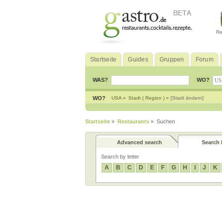
Re
Startseite
Guides
Gruppen
Forum
WAS?
WO?
WO?
USA »
Stadt ( Region ) »
[Stadt ändern]
Startseite
»
Restaurants
» Suchen
Advanced search
Search b
Search by letter
A
B
C
D
E
F
G
H
I
J
K