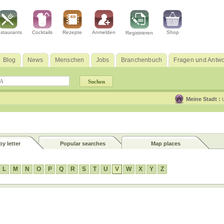
staurants
Cocktails
Rezepte
Anmelden
Shop
Registrieren
Blog
News
Menschen
Jobs
Branchenbuch
Fragen und Antwo
Meine Stadt :
y letter
Popular searches
Map places
L
M
N
O
P
Q
R
S
T
U
V
W
X
Y
Z