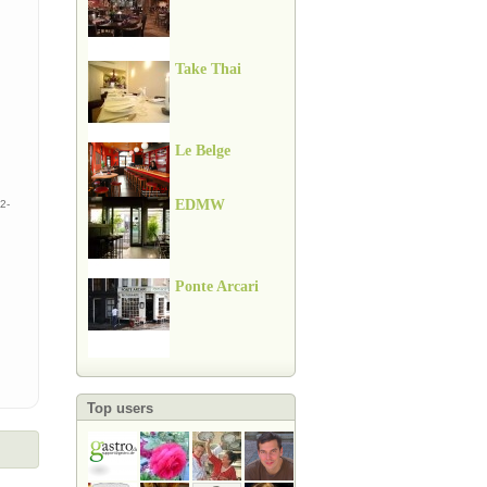
Take Thai
Le Belge
EDMW
2-
Ponte Arcari
Top users