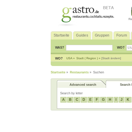
Re
Startseite
Guides
Gruppen
Forum
WAS?
WO?
WO?
USA »
Stadt ( Region ) »
[Stadt ändern]
Startseite
»
Restaurants
» Suchen
Advanced search
Search b
Search by letter
A
B
C
D
E
F
G
H
I
J
K