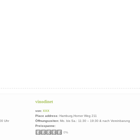
vinodinet
von:
XXX
Place address:
Hamburg,Horner Weg 211
00 Uhr
Öffnungszeiten:
Mo. bis Sa.: 11:30 – 19:30 & nach Vereinbarung
Preisspanne:
0%