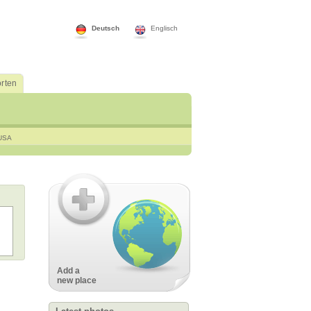
Deutsch
Englisch
rten
USA
Add a
new place