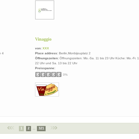
Vinaggio
von:
XXX
e 4
Place address:
Berlin,Monbijouplatz 2
Öffnungszeiten:
Öffnungszeiten: Mo.-Sa. 11 bis 23 Uhr Küche: Mo.-Fr. 1
22 Uhr und Sa. 13 bis 22 Uhr
Preisspanne:
0%
1
2
...
321