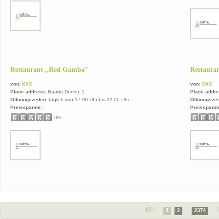
Restaurant ,,Red Gamba''
Restauran
von:
XXX
von:
XXX
Place address:
Baabe,Dorfstr. 1
Place addre
Öffnungszeiten:
täglich von 17:00 Uhr bis 22:00 Uhr
Öffnungszei
Preisspanne:
Preisspann
0%
1
2
...
2374