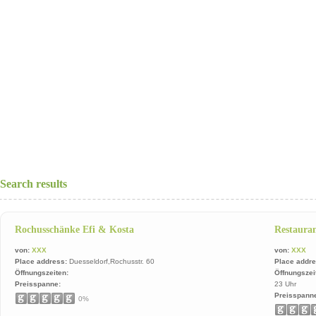
Search results
Rochusschänke Efi & Kosta
Restaur
von:
XXX
von:
XXX
Place address:
Duesseldorf,Rochusstr. 60
Place addre
Öffnungszeiten:
Öffnungszei
Preisspanne:
23 Uhr
Preisspann
0%