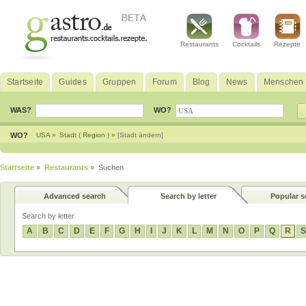
Restaurants
Cocktails
Rezepte
Startseite
Guides
Gruppen
Forum
Blog
News
Menschen
WAS?
WO?
WO?
USA »
Stadt ( Region ) »
[Stadt ändern]
Startseite
»
Restaurants
» Suchen
Advanced search
Search by letter
Popular s
Search by letter
A
B
C
D
E
F
G
H
I
J
K
L
M
N
O
P
Q
R
S