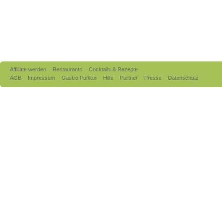
Affiliate werden
Restaurants
Cocktails & Rezepte
AGB
Impressum
Gastro Punkte
Hilfe
Partner
Presse
Datenschutz