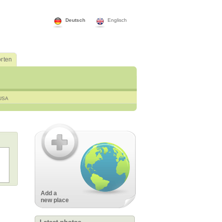
Deutsch
Englisch
rten
USA
Add a
new place