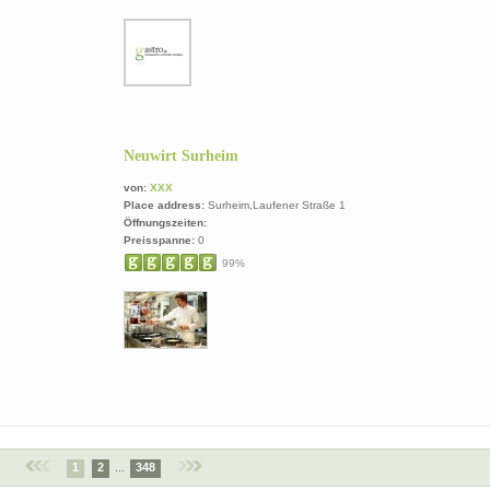
Neuwirt Surheim
von:
XXX
Place address:
Surheim,Laufener Straße 1
Öffnungszeiten:
Preisspanne:
0
99%
1
2
...
348