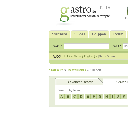
Re
Startseite
Guides
Gruppen
Forum
WAS?
WO?
WO?
USA »
Stadt ( Region ) »
[Stadt ändern]
Startseite
»
Restaurants
» Suchen
Advanced search
Search b
Search by letter
A
B
C
D
E
F
G
H
I
J
K