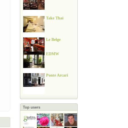
Take Thai
Le Belge
EDMW
Ponte Arcari
Top users