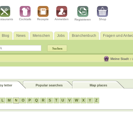
staurants
Cocktails
Rezepte
Anmelden
Shop
Registrieren
Blog
News
Menschen
Jobs
Branchenbuch
Fragen und Antwo
Meine Stadt :
y letter
Popular searches
Map places
L
M
N
O
P
Q
R
S
T
U
V
W
X
Y
Z