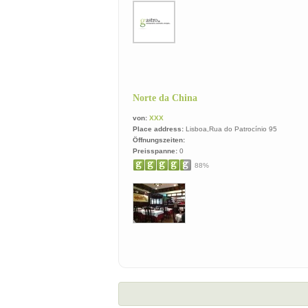
Norte da China
von:
XXX
Place address:
Lisboa,Rua do Patrocínio 95
Öffnungszeiten:
Preisspanne:
0
88%