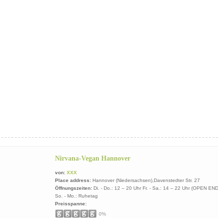
Nirvana-Vegan Hannover
von:
XXX
Place address:
Hannover (Niedersachsen),Davenstedter Str. 27
Öffnungszeiten:
Di. - Do.: 12 – 20 Uhr Fr. - Sa.: 14 – 22 Uhr (OPEN END
So. - Mo.: Ruhetag
Preisspanne:
0%