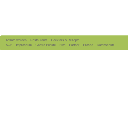
Affiliate werden
Restaurants
Cocktails & Rezepte
AGB
Impressum
Gastro Punkte
Hilfe
Partner
Presse
Datenschutz