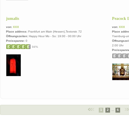
jumalis
Peacock 
von:
XXX
von:
XXX
Place address:
Frankfurt am Main (Hessen),Textorstr. 72
Place addre
Öffnungszeiten:
Happy Hour Mo - So: 19:00 - 00:00 Uhr
Ysenburg-un
Preisspanne:
0
Öffnungszei
2:00 Uhr
94%
Preisspann
1
2
...
6