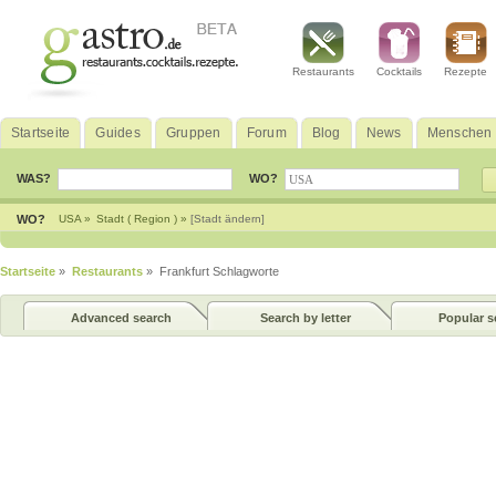
Restaurants
Cocktails
Rezepte
Startseite
Guides
Gruppen
Forum
Blog
News
Menschen
WAS?
WO?
WO?
USA »
Stadt ( Region ) »
[Stadt ändern]
Startseite
»
Restaurants
» Frankfurt Schlagworte
Advanced search
Search by letter
Popular s