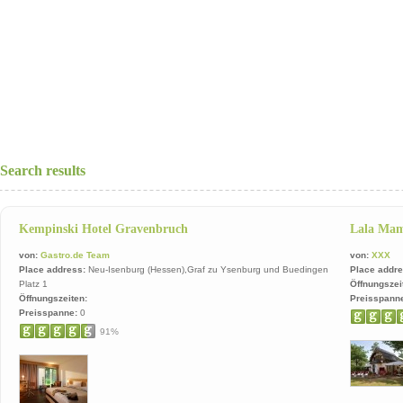
Search results
Kempinski Hotel Gravenbruch
Lala Ma
von:
Gastro.de Team
von:
XXX
Place address:
Neu-Isenburg (Hessen),Graf zu Ysenburg und Buedingen
Place addre
Platz 1
Öffnungszei
Öffnungszeiten:
Preisspann
Preisspanne:
0
91%