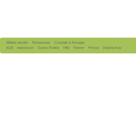
Affiliate werden
Restaurants
Cocktails & Rezepte
AGB
Impressum
Gastro Punkte
Hilfe
Partner
Presse
Datenschutz