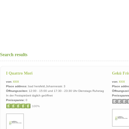
Search results
I Quattro Mori
Gekü Fri
von:
XXX
von:
XXX
Place address:
bad hersfeld,Johannesstr. 3
Place addre
Öffnungszeiten:
12:00 - 15:00 und 17:30 - 23:30 Uhr Dienstags Ruhetag
Öffnungszei
In der Festspielzeit täglich geöffnet
Preisspann
Preisspanne:
0
100%