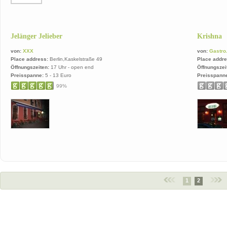
Jelänger Jelieber
Krishna
von:
XXX
von:
Gastro
Place address:
Berlin,Kaskelstraße 49
Place addre
Öffnungszeiten:
17 Uhr - open end
Öffnungszei
Preisspanne:
5 - 13 Euro
Preisspann
99%
1
2