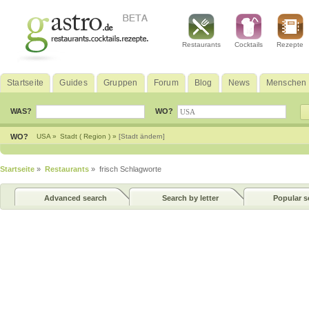
Restaurants
Cocktails
Rezepte
Startseite
Guides
Gruppen
Forum
Blog
News
Menschen
WAS?
WO?
WO?
USA »
Stadt ( Region ) »
[Stadt ändern]
Startseite
»
Restaurants
» frisch Schlagworte
Advanced search
Search by letter
Popular s