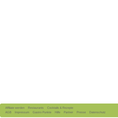
Affiliate werden
Restaurants
Cocktails & Rezepte
AGB
Impressum
Gastro Punkte
Hilfe
Partner
Presse
Datenschutz