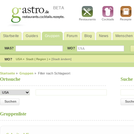
Restaurants
Cocktails
Rezepte
Startseite
Guides
Gruppen
Forum
Blog
News
Menschen
WAS?
WO?
WO?
USA »
Stadt ( Region ) »
[Stadt ändern]
Startseite
»
Gruppen
» Filter nach Schlagwort
Ortssuche
Suche
Suchen
Such
Gruppenliste