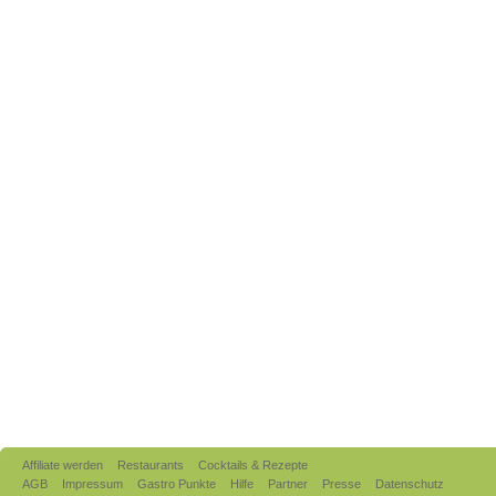
Affiliate werden
Restaurants
Cocktails & Rezepte
AGB
Impressum
Gastro Punkte
Hilfe
Partner
Presse
Datenschutz