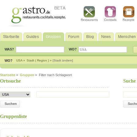
Restaurants
Cocktails
Rezepte
Startseite
Guides
Gruppen
Forum
Blog
News
Menschen
WAS?
WO?
WO?
USA »
Stadt ( Region ) »
[Stadt ändern]
Startseite
»
Gruppen
» Filter nach Schlagwort
Ortssuche
Suche
Suchen
Such
Gruppenliste