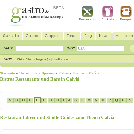
Restaurants
Cocktails
Rezepte
Startseite
Guides
Gruppen
Forum
Blog
News
Menschen
WAS?
WO?
WO?
USA »
Stadt ( Region ) »
[Stadt ändern]
Startseite
»
Verzeichnis
»
Spanien
»
Calviá
»
Bistros
»
Café
» E
Bistros Restaurants und Bars in Calviá
A
B
C
D
E
F
G
H
I
J
K
L
M
N
O
P
Q
R
S
Restaurantführer und Städte Guides zum Thema Calviá