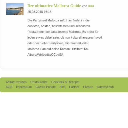
Der ultimative Mallorca Guide
von
XXX
25.03.2010 16:13
Die Partyinsel Mallorca ruft! Hier findet ihr die
coolsten, besten, beliebtesten und schönsten
Restaurants der Urlaubsinsel Mallorca. Es sollte für
jeden etwas dabei sein, ob nun kulturell anspruchsvoll
oder doch eher Partylöwe. Hier kommt jeder
Mallorca-Fan auf seine Kosten. Titelfoto: Kai
Albers/Wikipedia/CCbySA
Affiliate werden
Restaurants
Cocktails & Rezepte
AGB
Impressum
Gastro Punkte
Hilfe
Partner
Presse
Datenschutz