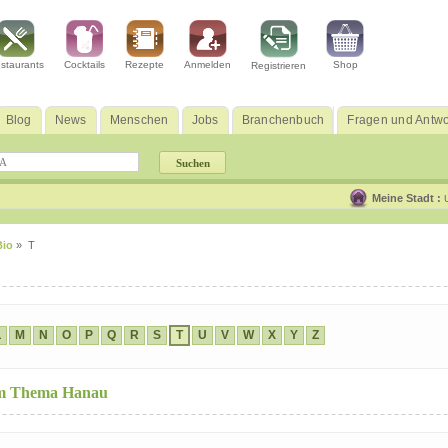
staurants
Cocktails
Rezepte
Anmelden
Shop
Registrieren
Blog
News
Menschen
Jobs
Branchenbuch
Fragen und Antwo
Meine Stadt :
Bio
» T
L
M
N
O
P
Q
R
S
T
U
V
W
X
Y
Z
zum Thema Hanau