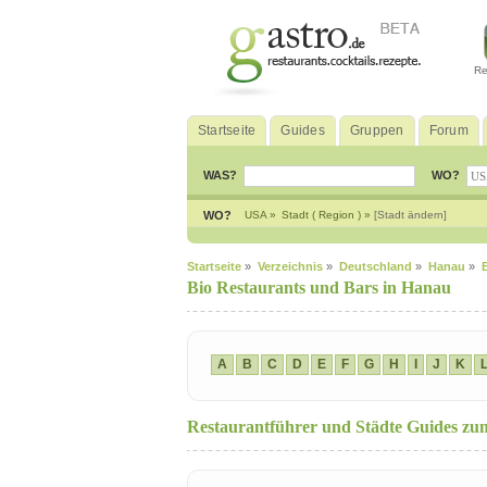
Re
Startseite
Guides
Gruppen
Forum
WAS?
WO?
WO?
USA »
Stadt ( Region ) »
[Stadt ändern]
Startseite
»
Verzeichnis
»
Deutschland
»
Hanau
»
Bio Restaurants und Bars in Hanau
A
B
C
D
E
F
G
H
I
J
K
Restaurantführer und Städte Guides 