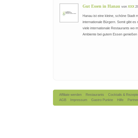
Gut Essen in Hanau
von
XXX
20
Hanau ist eine kleine, schöne Stadt m
internationale Bürgern. Somit gibt es 
viele internationale Restaurants wo m
Ambiente bei gutem Essen genießen
Affiliate werden
Restaurants
Cocktails & Rezept
AGB
Impressum
Gastro Punkte
Hilfe
Partne