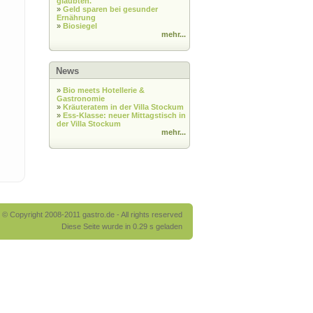
glaubten.
»
Geld sparen bei gesunder
Ernährung
»
Biosiegel
mehr...
News
»
Bio meets Hotellerie &
Gastronomie
»
Kräuteratem in der Villa Stockum
»
Ess-Klasse: neuer Mittagstisch in
der Villa Stockum
mehr...
© Copyright 2008-2011 gastro.de - All rights reserved
Diese Seite wurde in 0.29 s geladen