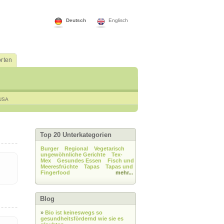
Deutsch
Englisch
rten
USA
Top 20 Unterkategorien
Burger
Regional
Vegetarisch
ungewöhnliche Gerichte
Tex-
Mex
Gesundes Essen
Fisch und
Meeresfrüchte
Tapas
Tapas und
Fingerfood
mehr...
Blog
»
Bio ist keineswegs so
gesundheitsfördernd wie sie es