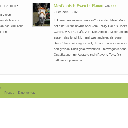
Mexikanisch Essen in Hanau
.07.2010 10:13
von
XXX
24.06.2010 10:52
it vielen
natürlich auch
In Hanau mexikanisch essen? - Kein Problem! Man
an das kulturelle
hat eine Vielfalt an Auswahl vom Crazy Cactus über's
 kann.
Cantina y Bar Cubaña zum Dos Amigos. Mexikanisch
essen, das ist wirklich mal was anderes als sonst.
Das Cubaña ist eingerichtet, als wär man einmal über
den großen Teich geschwommen. Deswegen ist das
Cubaña auch mit Abstand mein Favorit. Foto: (c)
catlovers / pixelio.de
e
r
Presse
Datenschutz