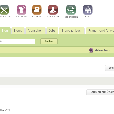
staurants
Cocktails
Rezepte
Anmelden
Shop
Registrieren
Blog
News
Menschen
Jobs
Branchenbuch
Fragen und Antwo
Meine Stadt :
Wei
Zurück zur Übers
Bio
,
Öko