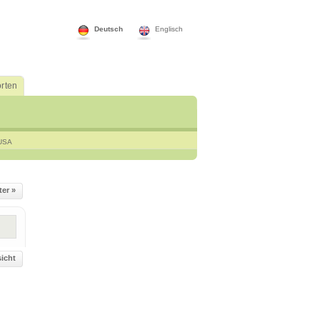
Deutsch
Englisch
rten
USA
ter »
icht