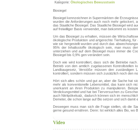
Kategorie:
Ökologisches Bewusstsein
Biosiegel
Biosiegel kennzeichnen in Supermärkten die Erzeugniss
wurden die Anforderungen auch noch mehr gelockert, au
das Staatliche Biosiegel. Das Staatliche Biosiegel wird 
auf freiwilliger Basis verwendet, man bekommt es kostenl
Um das Biosiegel zu erhalten, müssen die Wirtschaftswe
ökologische Produktion und artgerechte Tierhaltung, f
wie sie hergestellt wurden und durch das abwechslun
95% der Inhaltsstoffe ökologisch sein, man muss den
unterziehen und auf dem Biosiegel muss immer die Cod
Biosiegel bis 0,9% gen-verändert sein.
Doch wie wird kontrolliert, dass sich die Betriebe nac
Betrieb von den amtlich zugelassenen Kontrollstellen k
Landbaugesetz, Verstöße müssen den zuständigen Lä
kontrolliert, sondern müssen sich zusätzlich noch den n
Hört sich alles schön und gut an, aber die Sache hat s
mehr als konventionelle Lebensmittel, das kann sich nic
unerkannt an ihren Produkten zu manipulieren. Beisp
Verdickungsmittel und hat bei Tierversuchen zu Geschw
auch Nitritpökelsalz, dadurch können sich im menschlic
Demeter, die schon lange auf Bio setzen und sich damit 
Deswegen muss man sich die Frage stellen, ob die Sach
gerne gesund ernähren. Denn: Ist wirklich alles Bio, wo B
Video