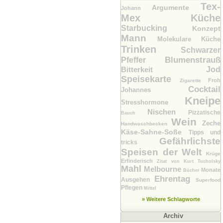
Tex-
Argumente
Johann
Mex Küche
Starbucking
Konzept
Mann
Molekulare Küche
Trinken
Schwarzer
Blumenstrauß
Pfeffer
Bitterkeit
Jod
Speisekarte
Froh
Zigarette
Cocktail
Johannes
Kneipe
Stresshormone
Nischen
Pizzatische
Bauch
Wein
Zeche
Handwaschbecken
Käse-Sahne-Soße
Tipps und
Gefährlichste
tricks
Speisen der Welt
Krüge
Erfinderisch
Zitat von Kurt Tucholsky
Mahl
Melbourne
Monate
Bücher
Ehrentag
Ausgehen
Superfood
Pflegen
Mittel
» Weitere Schlagworte
Archiv