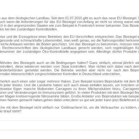
e aus dem ökologischen Landbau. Seit dem 01.07.2010 gibt es auch das neue EU-Biosiegel.
ch wenn die Anforderungen für das EU-Biosiegel von Anfang an nicht so streng waren wie 
auch in den angrenzenden Staaten wie zum Beispiel in Frankreich immer bekannter. Das Biosie
os bei den zuständigen Kontrollstellen.
ise und die Erzeugnisse eines Betriebes den EU-Vorschriften entsprechen. Das Biosiegel s
ür gesunde und schmackhafte Lebensmittel, man weiß genau, wo die Nahrungsmittel herkom
gsreiche Anbauen werden die Böden geschützt. Um das Biosiegel zu bekommen, müssen min
 Rechtsvorschriften des ökologischen Landbaus gerecht werden, sich regelmäßigen Kon
enummer der zuständigen Öko-Kontrollstelle angegeben sein. Allerdings dürfen Produkte 
h Abholen des Biosiegels auch an die Bedingungen halten? Ganz einfach, einmal jährlich wi
ontrolliert, diese wiederum werden vom Staat kontrolliert. Man richtet sich dabei nach d
nderbehörden gemeldet werden. Die Betriebe werden aber nicht nur nach den Biopr
ormalen lebensrechtlich vorgeschriebenen Kontrollen in Deutschland unterziehen.
icherlich auch einen oder sogar mehrere Haken. Zum Beispiel kosten Bioprodukte mit dem B
ht jeder leisten. Und die Landwirte haben sich auch etwas einfallen lassen, um trotzdem u
ielsweise fügen manche Molkereien Carrageen zu ihren Milchprodukten hinzu. Carrageen 
üren und Veränderungen im Immunsystem geführt. In vielen Produkten mit dem Biosiegel fi
hen Magen krebserregende Nitrosamine bilden. Große Anbieter von Bioprodukten wie beispi
einen Namen gemacht haben,gehen dabei unter,denn so gut wie jeder kann jetzt Biolieferant s
e mit dem Biosiegel nicht einfach nur Geldmacherei ist, um die Verbraucher zu ködern, d
io drauf steht?