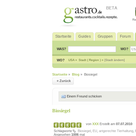
Re
Startseite
Guides
Gruppen
Forum
WAS?
WO?
WO?
USA »
Stadt ( Region ) »
[Stadt ändern]
Startseite
»
Blog
» Biosiegel
« Zurück
Einem Freund schicken
Biosiegel
von
XXX
Erstellt am
07.07.2010
Schlagworte
Biosiegel
,
EU
,
artgerechte Tierhaltung
,
Angesehen
1006
mal