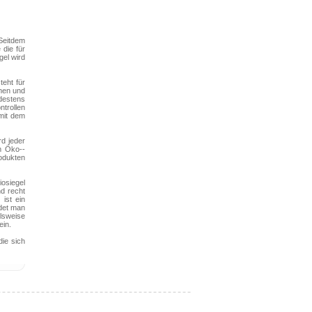
 Seitdem
die für
gel wird
teht für
men und
destens
trollen
mit dem
rd jeder
em Öko--
odukten
iosiegel
nd recht
ist ein
ndet man
elsweise
ein.
ie sich