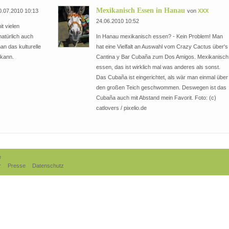
Mexikanisch Essen in Hanau
.07.2010 10:13
von
XXX
24.06.2010 10:52
it vielen
natürlich auch
In Hanau mexikanisch essen? - Kein Problem! Man
an das kulturelle
hat eine Vielfalt an Auswahl vom Crazy Cactus über's
 kann.
Cantina y Bar Cubaña zum Dos Amigos. Mexikanisch
essen, das ist wirklich mal was anderes als sonst.
Das Cubaña ist eingerichtet, als wär man einmal über
den großen Teich geschwommen. Deswegen ist das
Cubaña auch mit Abstand mein Favorit. Foto: (c)
catlovers / pixelio.de
e
r
Presse
Datenschutz