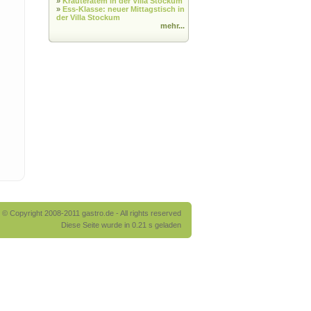
»
Kräuteratem in der Villa Stockum
»
Ess-Klasse: neuer Mittagstisch in
der Villa Stockum
mehr...
© Copyright 2008-2011 gastro.de - All rights reserved
Diese Seite wurde in 0.21 s geladen