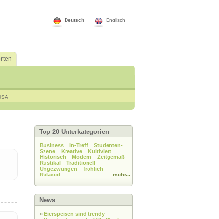
Deutsch
Englisch
rten
USA
Top 20 Unterkategorien
Business
In-Treff
Studenten-
Szene
Kreative
Kultiviert
Historisch
Modern
Zeitgemäß
Rustikal
Traditionell
Ungezwungen
fröhlich
Relaxed
mehr...
News
»
Eierspeisen sind trendy