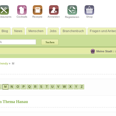
staurants
Cocktails
Rezepte
Anmelden
Shop
Registrieren
Blog
News
Menschen
Jobs
Branchenbuch
Fragen und Antwo
Meine Stadt :
Trendy
» M
L
M
N
O
P
Q
R
S
T
U
V
W
X
Y
Z
zum Thema Hanau