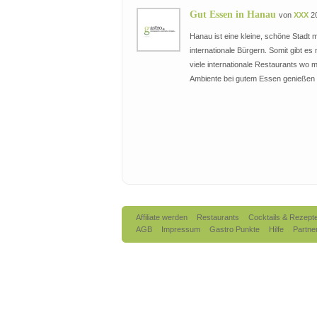
Gut Essen in Hanau
von
XXX
20
Hanau ist eine kleine, schöne Stadt m
internationale Bürgern. Somit gibt es 
viele internationale Restaurants wo m
Ambiente bei gutem Essen genießen
Affiliate werden
Restaurants
Cocktails & Rezept
AGB
Impressum
Gastro Punkte
Hilfe
Partne