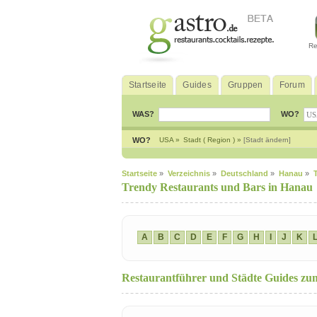
Re
Startseite
Guides
Gruppen
Forum
WAS?
WO?
WO?
USA »
Stadt ( Region ) »
[Stadt ändern]
Startseite
»
Verzeichnis
»
Deutschland
»
Hanau
»
Trendy Restaurants und Bars in Hanau
A
B
C
D
E
F
G
H
I
J
K
Restaurantführer und Städte Guides 