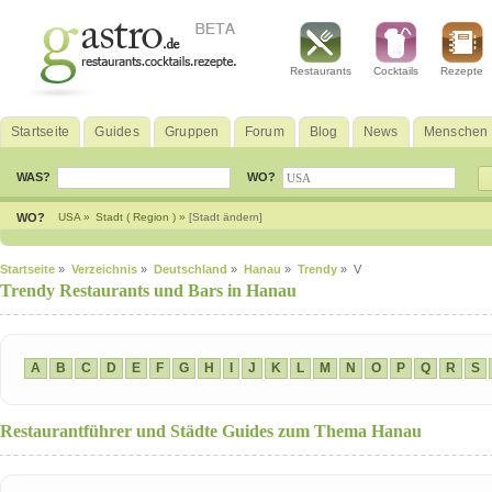
Restaurants
Cocktails
Rezepte
Startseite
Guides
Gruppen
Forum
Blog
News
Menschen
WAS?
WO?
WO?
USA »
Stadt ( Region ) »
[Stadt ändern]
Startseite
»
Verzeichnis
»
Deutschland
»
Hanau
»
Trendy
» V
Trendy Restaurants und Bars in Hanau
A
B
C
D
E
F
G
H
I
J
K
L
M
N
O
P
Q
R
S
Restaurantführer und Städte Guides zum Thema Hanau