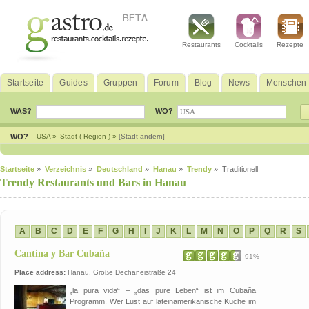
Restaurants
Cocktails
Rezepte
Startseite
Guides
Gruppen
Forum
Blog
News
Menschen
WAS?
WO?
WO?
USA »
Stadt ( Region ) »
[Stadt ändern]
Startseite
»
Verzeichnis
»
Deutschland
»
Hanau
»
Trendy
» Traditionell
Trendy Restaurants und Bars in Hanau
A
B
C
D
E
F
G
H
I
J
K
L
M
N
O
P
Q
R
S
Cantina y Bar Cubaña
91%
Place address:
Hanau, Große Dechaneistraße 24
„la pura vida“ – „das pure Leben“ ist im Cubaña
Programm. Wer Lust auf lateinamerikanische Küche im