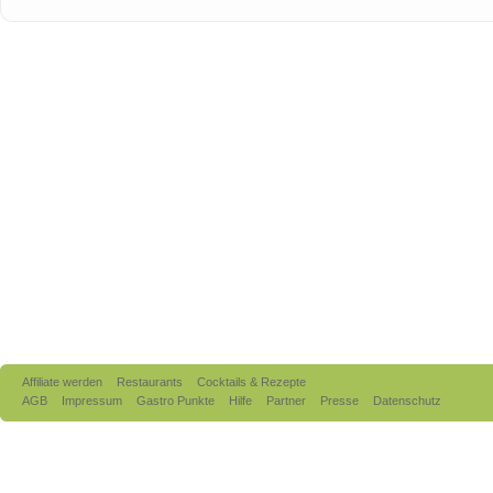
Affiliate werden
Restaurants
Cocktails & Rezepte
AGB
Impressum
Gastro Punkte
Hilfe
Partner
Presse
Datenschutz