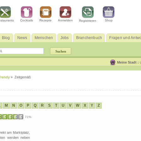
staurants
Cocktails
Rezepte
Anmelden
Shop
Registrieren
Blog
News
Menschen
Jobs
Branchenbuch
Fragen und Antwo
Meine Stadt :
Trendy
» Zeitgemäß
L
M
N
O
P
Q
R
S
T
U
V
W
X
Y
Z
71%
rekt am Marktplatz,
boten werden neben