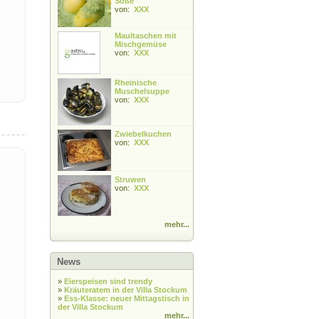
Soße
von:
XXX
Maultaschen mit
Mischgemüse
von:
XXX
Rheinische
Muschelsuppe
von:
XXX
Zwiebelkuchen
von:
XXX
Struwen
von:
XXX
mehr...
News
»
Eierspeisen sind trendy
»
Kräuteratem in der Villa Stockum
»
Ess-Klasse: neuer Mittagstisch in
der Villa Stockum
mehr...