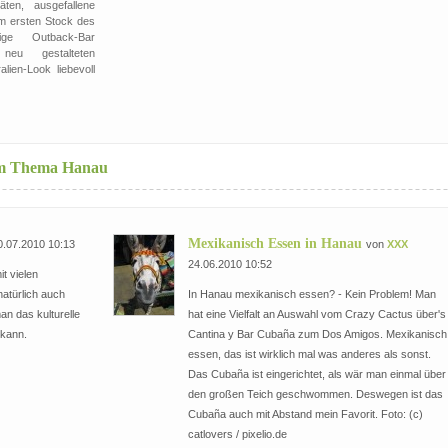
täten, ausgefallene
Im ersten Stock des
ge Outback-Bar
neu gestalteten
alien-Look liebevoll
zum Thema Hanau
Mexikanisch Essen in Hanau
.07.2010 10:13
von
XXX
24.06.2010 10:52
it vielen
natürlich auch
In Hanau mexikanisch essen? - Kein Problem! Man
an das kulturelle
hat eine Vielfalt an Auswahl vom Crazy Cactus über's
 kann.
Cantina y Bar Cubaña zum Dos Amigos. Mexikanisch
essen, das ist wirklich mal was anderes als sonst.
Das Cubaña ist eingerichtet, als wär man einmal über
den großen Teich geschwommen. Deswegen ist das
Cubaña auch mit Abstand mein Favorit. Foto: (c)
catlovers / pixelio.de