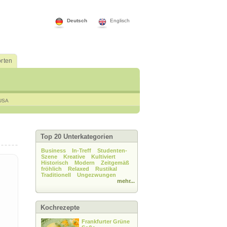
Deutsch
Englisch
rten
USA
Top 20 Unterkategorien
Business
In-Treff
Studenten-
Szene
Kreative
Kultiviert
Historisch
Modern
Zeitgemäß
fröhlich
Relaxed
Rustikal
Traditionell
Ungezwungen
mehr...
Kochrezepte
Frankfurter Grüne