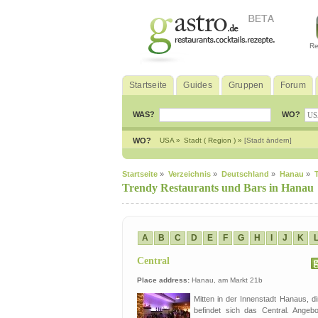
Re
Startseite
Guides
Gruppen
Forum
WAS?
WO?
WO?
USA »
Stadt ( Region ) »
[Stadt ändern]
Startseite
»
Verzeichnis
»
Deutschland
»
Hanau
»
Trendy Restaurants und Bars in Hanau
A
B
C
D
E
F
G
H
I
J
K
Central
Place address:
Hanau, am Markt 21b
Mitten in der Innenstadt Hanaus, di
befindet sich das Central. Ange