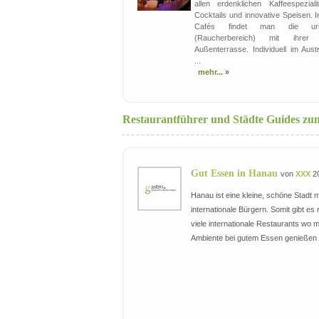
allen erdenklichen Kaffeespeziali
Cocktails und innovative Speisen. 
Cafés findet man die uri
(Raucherbereich) mit ihrer 
Außenterrasse. Individuell im Austr
...
mehr...
»
Restaurantführer und Städte Guides 
Gut Essen in Hanau
von
XXX
20
Hanau ist eine kleine, schöne Stadt m
internationale Bürgern. Somit gibt es 
viele internationale Restaurants wo m
Ambiente bei gutem Essen genießen