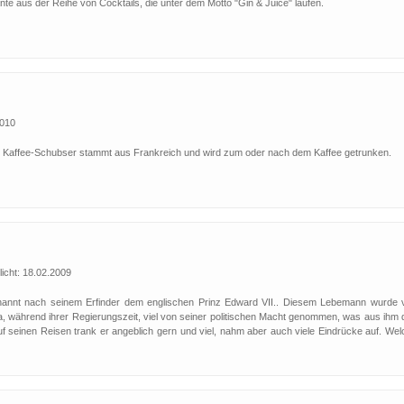
ante aus der Reihe von Cocktails, die unter dem Motto "Gin & Juice" laufen.
2010
 Kaffee-Schubser stammt aus Frankreich und wird zum oder nach dem Kaffee getrunken.
icht: 18.02.2009
enannt nach seinem Erfinder dem englischen Prinz Edward VII.. Diesem Lebemann wurde 
a, während ihrer Regierungszeit, viel von seiner politischen Macht genommen, was aus ihm 
f seinen Reisen trank er angeblich gern und viel, nahm aber auch viele Eindrücke auf. Wel