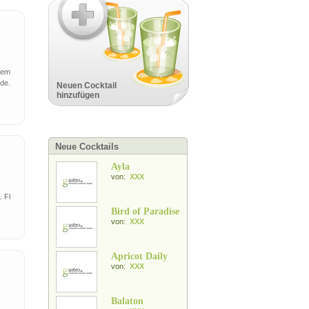
Dem
rde.
Neuen Cocktail
hinzufügen
Neue Cocktails
Ayla
von:
XXX
 Fl
Bird of Paradise
von:
XXX
Apricot Daily
von:
XXX
Balaton