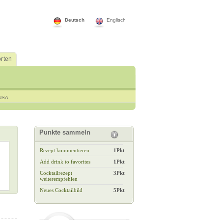
Deutsch
Englisch
rten
USA
Punkte sammeln
Rezept kommentieren
1Pkt
Add drink to favorites
1Pkt
Cocktailrezept
3Pkt
weiterempfehlen
Neues Cocktailbild
5Pkt