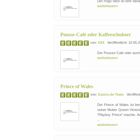
Der Pogo Stick ist eine Vari
weiterlesen»
Pousse-Café oder Kaffeeschubser
von:
XXX
Veröffentlicht: 10.05.
Der Pousse-Cafe oder auch
weiterlesen»
Prince of Wales
von:
Gastro.de Team
Veröffentl
Der Prince of Wales ist b
seiner Mutter Queen Victori
"Playboy Prince" machte. Au
...
weiterlesen»