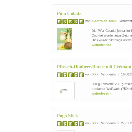
Pina Colada
von:
Gastro.de Team
Veröffentl
Die Piña Colada [pɪnja koˈ
Cocktail wurde lange Zeit n
Dies wurde allerdings wiede
weiterlesen»
Pfirsich-Himbeer-Bowle mit Crémant 
von:
XXX
Veröffentlicht: 16.08.
800 g Pfirsiche 250 g fris
trockener Weißwein (750 ml; 
weiterlesen»
Pogo Stick
von:
XXX
Veröffentlicht: 27.01.