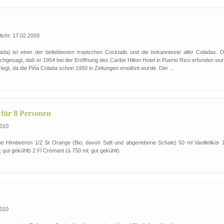
icht: 17.02.2009
lada] ist einer der beliebtesten tropischen Cocktails und die bekannteste aller Coladas. 
achgesagt, daß er 1954 bei der Eröffnung des Caribe Hilton Hotel in Puerto Rico erfunden wu
rlegt, da die Piña Colada schon 1950 in Zeitungen erwähnt wurde. Der ...
für 8 Personen
2010
che Himbeeren 1/2 St Orange (Bio; davon Saft und abgeriebene Schale) 50 ml Vanillelikör 1
gut gekühlt) 2 Fl Crèmant (à 750 ml; gut gekühlt)
2010