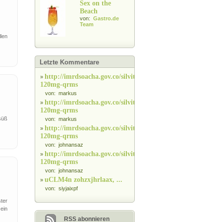
Sex on the
Beach
von:
Gastro.de
Team
len
Letzte Kommentare
http://imrdsoacha.gov.co/silvitra-
»
120mg-qrms
von: markus
http://imrdsoacha.gov.co/silvitra-
»
120mg-qrms
süß
von: markus
http://imrdsoacha.gov.co/silvitra-
»
120mg-qrms
von: johnansaz
http://imrdsoacha.gov.co/silvitra-
»
120mg-qrms
von: johnansaz
uCLM4n zohzxjhrlaax, ...
»
von: siyjaixpf
ter
ein
RSS abonnieren