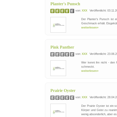
Planter's Punsch
von:
XXX
Veröffentlicht: 03.11.
Der Planter's Punsch ist e
Geschmack erhält. Eisgekühlt
weiterlesen»
Pink Panther
von:
XXX
Veröffentlicht: 23.06.
Wer kennt ihn nicht - den 
schmeckt.
weiterlesen»
Prairie Oyster
von:
XXX
Veröffentlicht: 28.04.
Der Prairie Oyster ist ein 
Körper und Geist zu reanim
wenig absonderlich, aber es 