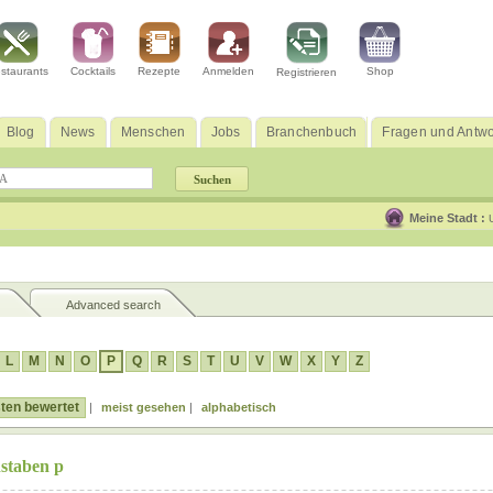
staurants
Cocktails
Rezepte
Anmelden
Shop
Registrieren
Blog
News
Menschen
Jobs
Branchenbuch
Fragen und Antwo
Meine Stadt :
Advanced search
L
M
N
O
P
Q
R
S
T
U
V
W
X
Y
Z
ten bewertet
|
meist gesehen
|
alphabetisch
staben p