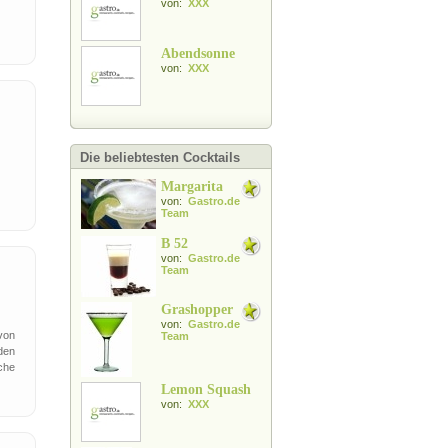
von:
XXX
Abendsonne
von:
XXX
Die beliebtesten Cocktails
Margarita
von:
Gastro.de
Team
B 52
von:
Gastro.de
Team
Grashopper
von:
Gastro.de
von
Team
den
che
Lemon Squash
von:
XXX