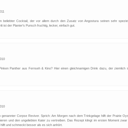
2011
in beliebter Cocktail, der vor allem durch den Zusatz von Angostura seinen sehr speziel
 ist der Planter's Punsch fruchtig, lecker, einfach gut.
2010
Pinken Panther aus Fernseh & Kino? Hier einen gleichnamigen Drink dazu, der ziemlich 
2010
so genannter Corpse Reviver. Sprich: Am Morgen nach dem Trinkgelage hilft der Prairie Oys
ieren und den ungeliebten Kater zu vertreiben. Das Rezept klingt im ersten Moment zwar 
hilft und schmeckt besser als es sich anhört.