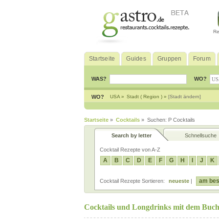
Re
Startseite
Guides
Gruppen
Forum
WAS?
WO?
WO?
USA »
Stadt ( Region ) »
[Stadt ändern]
Startseite
»
Cocktails
» Suchen: P Cocktails
Search by letter
Schnellsuche
Cocktail Rezepte von A-Z
A
B
C
D
E
F
G
H
I
J
K
am bes
Cocktail Rezepte Sortieren:
neueste
|
Cocktails und Longdrinks mit dem Buch