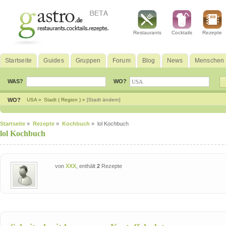
Restaurants
Cocktails
Rezepte
Startseite
Guides
Gruppen
Forum
Blog
News
Menschen
WAS?
WO?
WO?
USA »
Stadt ( Region ) »
[Stadt ändern]
Startseite
»
Rezepte
»
Kochbuch
» lol Kochbuch
lol Kochbuch
von
XXX
, enthält
2
Rezepte