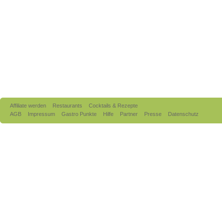
Affiliate werden
Restaurants
Cocktails & Rezepte
AGB
Impressum
Gastro Punkte
Hilfe
Partner
Presse
Datenschutz