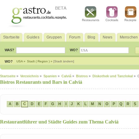
Restaurants
Cocktails
Rezepte
Startseite
Guides
Gruppen
Forum
Blog
News
Menschen
WAS?
WO?
WO?
USA »
Stadt ( Region ) »
[Stadt ändern]
Startseite
»
Verzeichnis
»
Spanien
»
Calviá
»
Bistros
»
Diskothek und Tanzlokal
» 
Bistros Restaurants und Bars in Calviá
A
B
C
D
E
F
G
H
I
J
K
L
M
N
O
P
Q
R
S
Restaurantführer und Städte Guides zum Thema Calviá