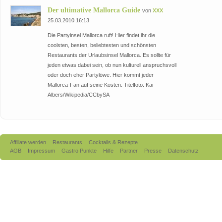
Der ultimative Mallorca Guide
von
XXX
25.03.2010 16:13
Die Partyinsel Mallorca ruft! Hier findet ihr die
coolsten, besten, beliebtesten und schönsten
Restaurants der Urlaubsinsel Mallorca. Es sollte für
jeden etwas dabei sein, ob nun kulturell anspruchsvoll
oder doch eher Partylöwe. Hier kommt jeder
Mallorca-Fan auf seine Kosten. Titelfoto: Kai
Albers/Wikipedia/CCbySA
Affiliate werden
Restaurants
Cocktails & Rezepte
AGB
Impressum
Gastro Punkte
Hilfe
Partner
Presse
Datenschutz