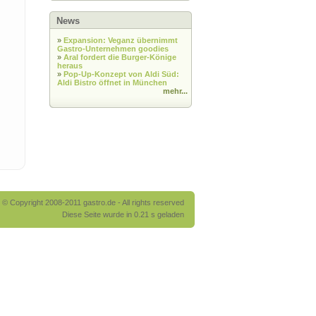
News
»
Expansion: Veganz übernimmt
Gastro-Unternehmen goodies
»
Aral fordert die Burger-Könige
heraus
»
Pop-Up-Konzept von Aldi Süd:
Aldi Bistro öffnet in München
mehr...
© Copyright 2008-2011 gastro.de - All rights reserved
Diese Seite wurde in 0.21 s geladen