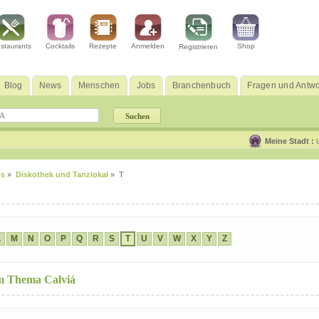
staurants
Cocktails
Rezepte
Anmelden
Shop
Registrieren
Blog
News
Menschen
Jobs
Branchenbuch
Fragen und Antwo
Meine Stadt :
os
»
Diskothek und Tanzlokal
» T
L
M
N
O
P
Q
R
S
T
U
V
W
X
Y
Z
um Thema Calviá