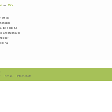
de
von
XXX
t ihr die
chönsten
. Es sollte für
ell anspruchsvoll
t jeder
to: Kai
e
r
Presse
Datenschutz