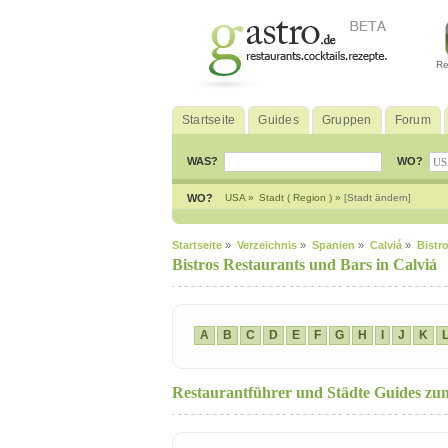
Re
Startseite
Guides
Gruppen
Forum
WAS?
WO?
WO?
USA »
Stadt ( Region ) »
[Stadt ändern]
Startseite
»
Verzeichnis
»
Spanien
»
Calviá
»
Bistr
Bistros Restaurants und Bars in Calviá
A
B
C
D
E
F
G
H
I
J
K
Restaurantführer und Städte Guides z