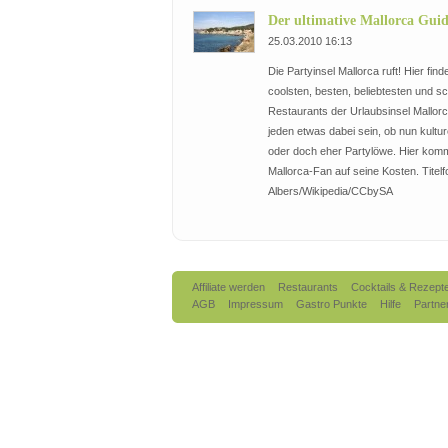
Der ultimative Mallorca Gui
25.03.2010 16:13
Die Partyinsel Mallorca ruft! Hier finde
coolsten, besten, beliebtesten und s
Restaurants der Urlaubsinsel Mallorca
jeden etwas dabei sein, ob nun kultur
oder doch eher Partylöwe. Hier komm
Mallorca-Fan auf seine Kosten. Titelfo
Albers/Wikipedia/CCbySA
Affiliate werden
Restaurants
Cocktails & Rezept
AGB
Impressum
Gastro Punkte
Hilfe
Partne