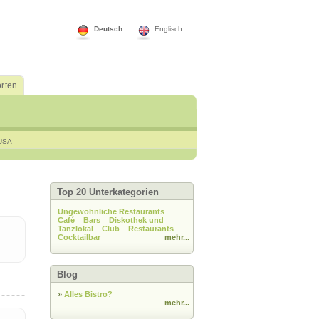
Deutsch
Englisch
rten
USA
Top 20 Unterkategorien
Ungewöhnliche Restaurants
Café
Bars
Diskothek und
Tanzlokal
Club
Restaurants
Cocktailbar
mehr...
Blog
»
Alles Bistro?
mehr...