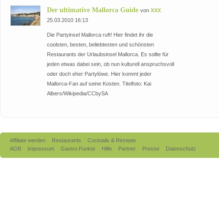
Der ultimative Mallorca Guide
von
XXX
25.03.2010 16:13
Die Partyinsel Mallorca ruft! Hier findet ihr die
coolsten, besten, beliebtesten und schönsten
Restaurants der Urlaubsinsel Mallorca. Es sollte für
jeden etwas dabei sein, ob nun kulturell anspruchsvoll
oder doch eher Partylöwe. Hier kommt jeder
Mallorca-Fan auf seine Kosten. Titelfoto: Kai
Albers/Wikipedia/CCbySA
Affiliate werden
Restaurants
Cocktails & Rezepte
AGB
Impressum
Gastro Punkte
Hilfe
Partner
Presse
Datenschutz