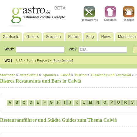
Restaurants
Cocktails
Rezepte
Startseite
Guides
Gruppen
Forum
Blog
News
Menschen
WAS?
WO?
WO?
USA »
Stadt ( Region ) »
[Stadt ändern]
Startseite
»
Verzeichnis
»
Spanien
»
Calviá
»
Bistros
»
Diskothek und Tanzlokal
» 
Bistros Restaurants und Bars in Calviá
A
B
C
D
E
F
G
H
I
J
K
L
M
N
O
P
Q
R
S
Restaurantführer und Städte Guides zum Thema Calviá