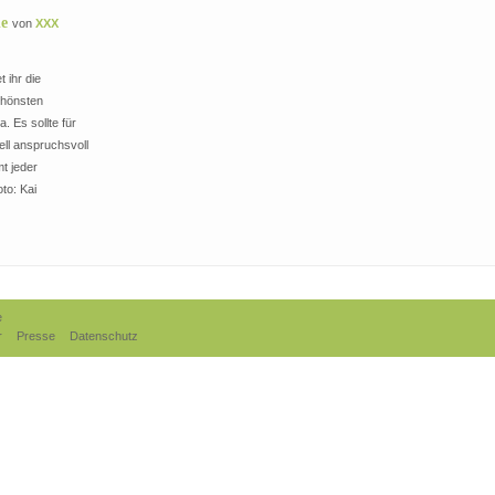
de
von
XXX
t ihr die
chönsten
. Es sollte für
ell anspruchsvoll
t jeder
to: Kai
e
r
Presse
Datenschutz