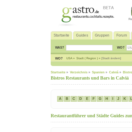
Re
Startseite
Guides
Gruppen
Forum
WAS?
WO?
WO?
USA »
Stadt ( Region ) »
[Stadt ändern]
Startseite
»
Verzeichnis
»
Spanien
»
Calviá
»
Bistr
Bistros Restaurants und Bars in Calviá
A
B
C
D
E
F
G
H
I
J
K
Restaurantführer und Städte Guides z