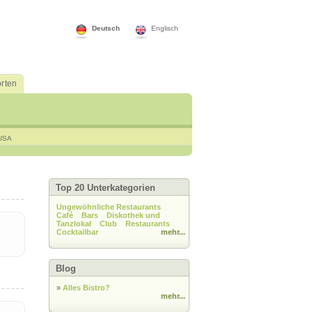
Deutsch
Englisch
rten
USA
Top 20 Unterkategorien
Ungewöhnliche Restaurants
Café
Bars
Diskothek und
Tanzlokal
Club
Restaurants
Cocktailbar
mehr...
Blog
»
Alles Bistro?
mehr...