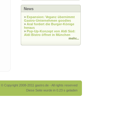
News
»
Expansion: Veganz übernimmt
Gastro-Unternehmen goodies
»
Aral fordert die Burger-Könige
heraus
»
Pop-Up-Konzept von Aldi Süd:
Aldi Bistro öffnet in München
mehr...
© Copyright 2008-2011 gastro.de - All rights reserved
Diese Seite wurde in 0.23 s geladen