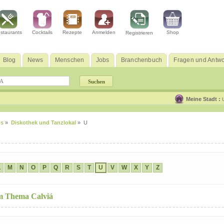
staurants
Cocktails
Rezepte
Anmelden
Shop
Registrieren
Blog
News
Menschen
Jobs
Branchenbuch
Fragen und Antwo
Meine Stadt :
os
»
Diskothek und Tanzlokal
» U
L
M
N
O
P
Q
R
S
T
U
V
W
X
Y
Z
um Thema Calviá