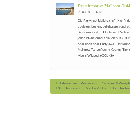
Der ultimative Mallorca Gui
25.03.2010 16:13
Die Partyinsel Mallorca ruft! Hier finde
coolsten, besten, beliebtesten und s
Restaurants der Urlaubsinsel Mallorca
jeden etwas dabei sein, ob nun kultur
oder doch eher Partylöwe. Hier komm
Mallorca-Fan auf seine Kosten. Titelfo
Albers/Wikipedia/CCbySA
Affiliate werden
Restaurants
Cocktails & Rezept
AGB
Impressum
Gastro Punkte
Hilfe
Partne