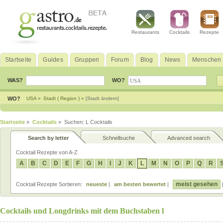
Restaurants
Cocktails
Rezepte
Startseite
Guides
Gruppen
Forum
Blog
News
Menschen
WAS?
WO?
WO?
USA »
Stadt ( Region ) »
[Stadt ändern]
Startseite
»
Cocktails
» Suchen: L Cocktails
Search by letter
Schnellsuche
Advanced search
Cocktail Rezepte von A-Z
A
B
C
D
E
F
G
H
I
J
K
L
M
N
O
P
Q
R
meist gesehen
Cocktail Rezepte Sortieren:
neueste
|
am besten bewertet
|
Cocktails und Longdrinks mit dem Buchstaben l