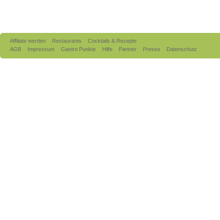
Affiliate werden
Restaurants
Cocktails & Rezepte
AGB
Impressum
Gastro Punkte
Hilfe
Partner
Presse
Datenschutz