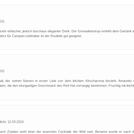
2011
n sehr einfacher, jedoch durchaus eleganter Drink. Der Grenadinesirup verleiht dem Getränk 
ers für Campari-Liebhaber ist der Roulette gut geeignet.
2011
ail, der seinen Namen in erster Linie von dem leichten Kirscharoma bezieht. Amaretto 
aten, die den einzigartigen Geschmack des Red Hat vorrangig bestimmen. Fruchtig mit leich
icht: 12.03.2010
nach Zutaten wohl einer der teuersten Cocktails der Welt sein. Benannt wurde er nach 