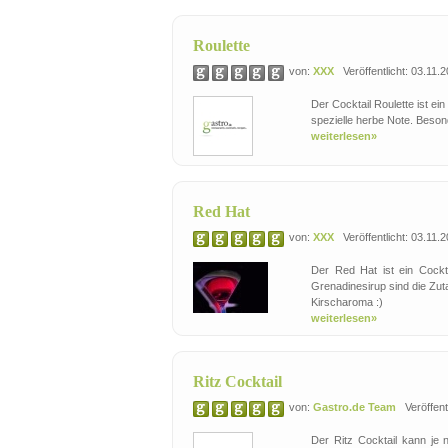
Roulette
von:
XXX
Veröffentlicht: 03.11.
Der Cocktail Roulette ist ei
spezielle herbe Note. Besond
weiterlesen»
Red Hat
von:
XXX
Veröffentlicht: 03.11.
Der Red Hat ist ein Cockt
Grenadinesirup sind die Zut
Kirscharoma :)
weiterlesen»
Ritz Cocktail
von:
Gastro.de Team
Veröffentl
Der Ritz Cocktail kann je 