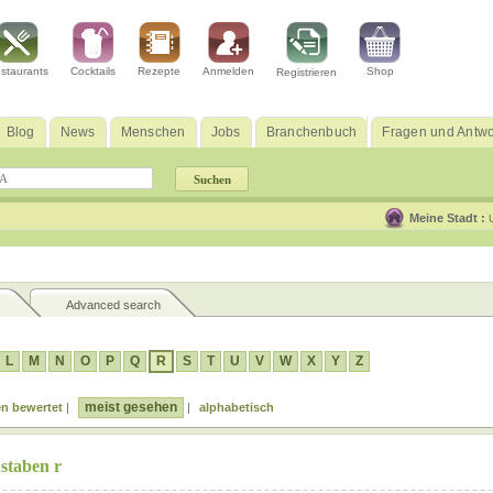
staurants
Cocktails
Rezepte
Anmelden
Shop
Registrieren
Blog
News
Menschen
Jobs
Branchenbuch
Fragen und Antwo
Meine Stadt :
Advanced search
L
M
N
O
P
Q
R
S
T
U
V
W
X
Y
Z
meist gesehen
n bewertet
|
|
alphabetisch
staben r