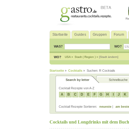
Re
Startseite
Guides
Gruppen
Forum
WAS?
WO?
WO?
USA »
Stadt ( Region ) »
[Stadt ändern]
Startseite
»
Cocktails
» Suchen: R Cocktails
Search by letter
Schnellsuche
Cocktail Rezepte von A-Z
A
B
C
D
E
F
G
H
I
J
K
Cocktail Rezepte Sortieren:
neueste
|
am beste
Cocktails und Longdrinks mit dem Buch