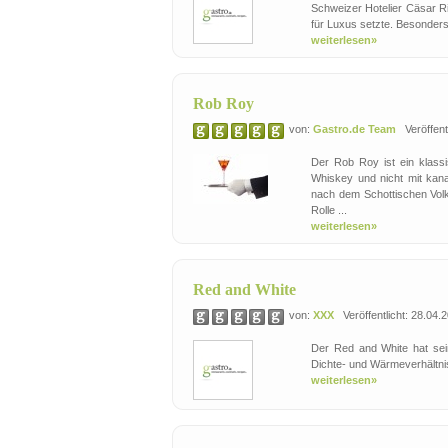
Schweizer Hotelier Cäsar R
für Luxus setzte. Besonders
weiterlesen»
Rob Roy
von:
Gastro.de Team
Veröffentl
Der Rob Roy ist ein klassi
Whiskey und nicht mit kan
nach dem Schottischen Volk
Rolle ...
weiterlesen»
Red and White
von:
XXX
Veröffentlicht: 28.04.
Der Red and White hat sei
Dichte- und Wärmeverhältni
weiterlesen»