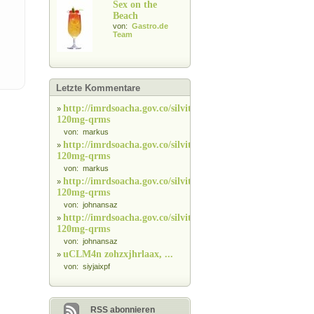
Sex on the
Beach
von:
Gastro.de
Team
Letzte Kommentare
http://imrdsoacha.gov.co/silvitra-
»
120mg-qrms
von: markus
http://imrdsoacha.gov.co/silvitra-
»
120mg-qrms
von: markus
http://imrdsoacha.gov.co/silvitra-
»
120mg-qrms
von: johnansaz
http://imrdsoacha.gov.co/silvitra-
»
120mg-qrms
von: johnansaz
uCLM4n zohzxjhrlaax, ...
»
von: siyjaixpf
RSS abonnieren