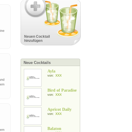
eine
Neuen Cocktail
hinzufügen
Neue Cocktails
Ayla
von:
XXX
und
tem
Bird of Paradise
von:
XXX
Apricot Daily
von:
XXX
Balaton
dem