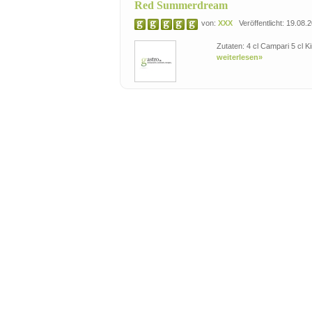
Red Summerdream
von:
XXX
Veröffentlicht: 19.08.
Zutaten: 4 cl Campari 5 cl 
weiterlesen»