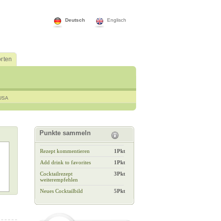
Deutsch
Englisch
rten
USA
Punkte sammeln
Rezept kommentieren
1Pkt
Add drink to favorites
1Pkt
Cocktailrezept
3Pkt
weiterempfehlen
Neues Cocktailbild
5Pkt