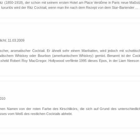
itz (1850-1918), der schon mit seinem ersten Hotel am Place Verdôme in Paris neue Maßst
 luxuriös wird der Ritz Cocktail, wenn man ihn nach dem Rezept von dem Star-Bartender ...
icht: 11.03.2009
scher, aromatischer Cocktail. Er ähnelt sehr einem Manhatten, wird jedoch mit schottisc
adischem Whiskey oder Bourbon (amerkanischem Whiskey) gemixt. Benannt ist der Cockt
sheld Robert Roy MacGregor. Hollywood verfilmte 1995 dieses Epos, in der Liam Neeson 
2010
nen Namen von der roten Farbe des Kirschlikörs, die sich auf Grund des unterschiedlic
sses vom Weiß des restlichen Cocktails abhebt.