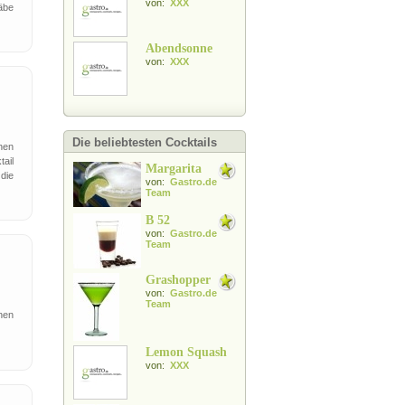
von:
XXX
äbe
Abendsonne
von:
XXX
Die beliebtesten Cocktails
hen
ail
Margarita
die
von:
Gastro.de
Team
B 52
von:
Gastro.de
Team
Grashopper
von:
Gastro.de
Team
hen
Lemon Squash
von:
XXX