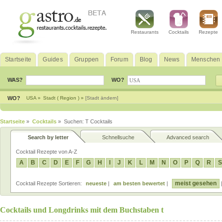
Restaurants
Cocktails
Rezepte
Startseite
Guides
Gruppen
Forum
Blog
News
Menschen
WAS?
WO?
WO?
USA »
Stadt ( Region ) »
[Stadt ändern]
Startseite
»
Cocktails
» Suchen: T Cocktails
Search by letter
Schnellsuche
Advanced search
Cocktail Rezepte von A-Z
A
B
C
D
E
F
G
H
I
J
K
L
M
N
O
P
Q
R
S
meist gesehen
Cocktail Rezepte Sortieren:
neueste
|
am besten bewertet
|
Cocktails und Longdrinks mit dem Buchstaben t