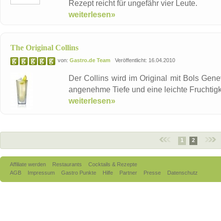
Rezept reicht für ungefähr vier Leute.
weiterlesen»
The Original Collins
von:
Gastro.de Team
Veröffentlicht: 16.04.2010
Der Collins wird im Original mit Bols Gene
angenehme Tiefe und eine leichte Fruchtigk
weiterlesen»
1
2
Affiliate werden
Restaurants
Cocktails & Rezepte
AGB
Impressum
Gastro Punkte
Hilfe
Partner
Presse
Datenschutz