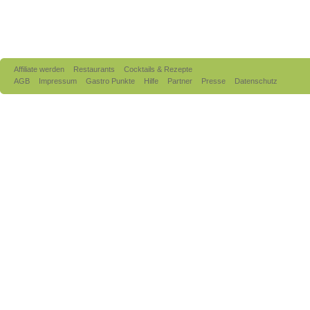
Affiliate werden
Restaurants
Cocktails & Rezepte
AGB
Impressum
Gastro Punkte
Hilfe
Partner
Presse
Datenschutz