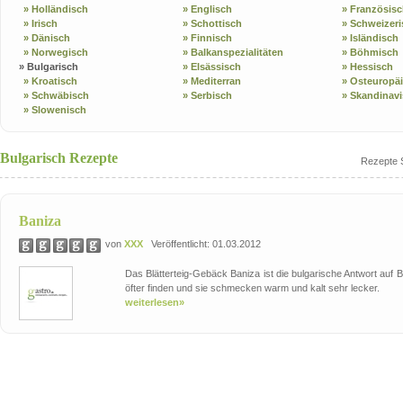
» Holländisch
» Englisch
» Französis
» Irisch
» Schottisch
» Schweizeri
» Dänisch
» Finnisch
» Isländisch
» Norwegisch
» Balkanspezialitäten
» Böhmisch
» Bulgarisch
» Elsässisch
» Hessisch
» Kroatisch
» Mediterran
» Osteuropä
» Schwäbisch
» Serbisch
» Skandinav
» Slowenisch
Bulgarisch Rezepte
Rezepte S
Baniza
von
XXX
Veröffentlicht: 01.03.2012
Das Blätterteig-Gebäck Baniza ist die bulgarische Antwort au
öfter finden und sie schmecken warm und kalt sehr lecker.
weiterlesen»