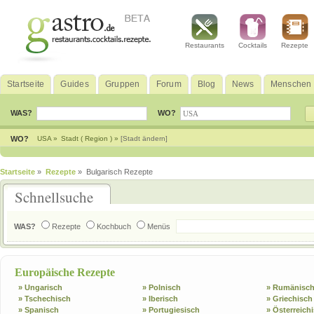
Restaurants
Cocktails
Rezepte
Startseite
Guides
Gruppen
Forum
Blog
News
Menschen
WAS?
WO?
WO?
USA »
Stadt ( Region ) »
[Stadt ändern]
Startseite
»
Rezepte
» Bulgarisch Rezepte
Schnellsuche
WAS?
Rezepte
Kochbuch
Menüs
Europäische Rezepte
» Ungarisch
» Polnisch
» Rumänisc
» Tschechisch
» Iberisch
» Griechisch
» Spanisch
» Portugiesisch
» Österreich