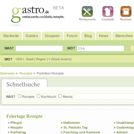
Restaurants
Cocktails
Rezepte
Startseite
Guides
Gruppen
Forum
Blog
News
Menschen
WAS?
WO?
WO?
USA »
Stadt ( Region ) »
[Stadt ändern]
Startseite
»
Rezepte
» Purimfest Rezepte
Schnellsuche
WAS?
Rezepte
Kochbuch
Menüs
Feiertage Rezepte
» Pfingst
» Halloween
» Unabhängi
» Neujahr
» St. Patricks Tag
» Gedenktag
» Karfreitag
» Fasching und Karneval
» Advent