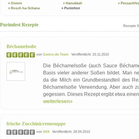
» Ostern
» Hanukkah
» Pessachfes
» Rosch ha-Schana
» Purimfest
Purimfest Rezepte
Rezepte S
Béchamelsoße
von
Gastro.de Team
Veröffentlicht: 20.11.2010
Die Béchamelsoße (auch Sauce Béchamel)
Basis vieler anderer Soßen bildet. Man 
da die Milch ein Grundbestandteil des Rez
Béchamelsoße Verwendung. Aber auch zu 
gegessen. Dieses Rezept ergibt etwa einen
weiterlesen»
frische Zucchinicremesuppe
von
XXX
Veröffentlicht: 28.04.2010