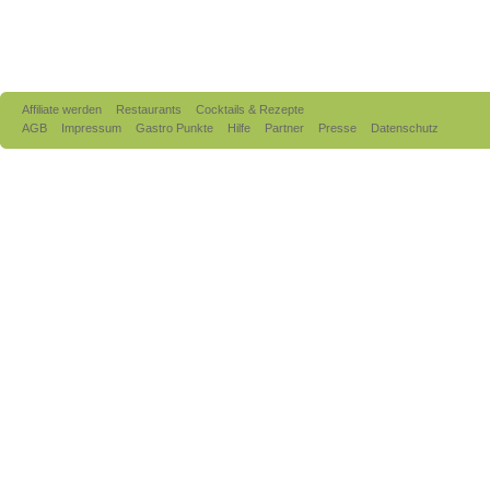
Affiliate werden
Restaurants
Cocktails & Rezepte
AGB
Impressum
Gastro Punkte
Hilfe
Partner
Presse
Datenschutz