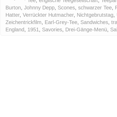
Tee
,
englische Teegesellschaft
,
Teepar
Burton
,
Johnny Depp
,
Scones
,
schwarzer Tee
,
Hatter
,
Verrückter Hutmacher
,
Nichtgebrutstag
,
Zeichentrickfilm
,
Earl-Grey-Tee
,
Sandwiches
,
tr
England
,
1951
,
Savories
,
Drei-Gänge-Menü
,
Sa