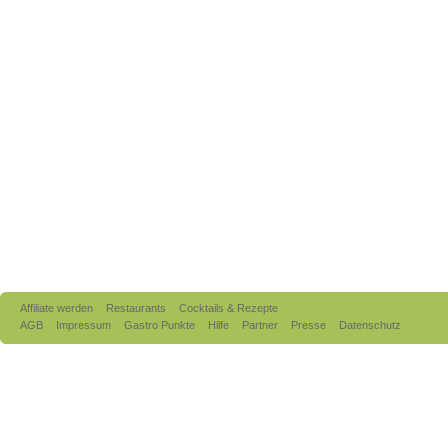
Affiliate werden
Restaurants
Cocktails & Rezepte
AGB
Impressum
Gastro Punkte
Hilfe
Partner
Presse
Datenschutz