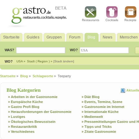
Restaurants
Cocktails
Rezepte
Startseite
Guides
Gruppen
Forum
Blog
News
Menschen
WAS?
WO?
WO?
USA »
Stadt ( Region ) »
[Stadt ändern]
Startseite
»
Blog
»
Schlagworte
» Teeparty
Blog Kategorien
Aktuell
» Arbeiten in der Gastronomie
» Diät Blog
» Europäische Küche
» Events, Termine, Szene
» Gastro Profi Blog
» Gastronomie im Internet
» Herausforderungen der Gastronomie
» Internationale Küche
» Lustiges
» Medienwelt
» Ökologisches Bewusstsein
» Pressemitteilungen Gastro und H
» Restaurantkritik
» Tipps und Tricks
» Verschiedenes
» Zitate Gastronomie