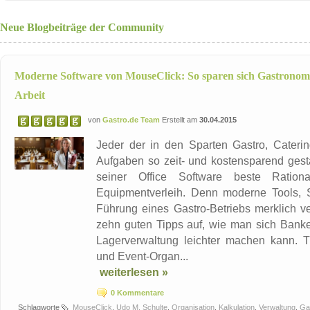
Neue Blogbeiträge der Community
Moderne Software von MouseClick: So sparen sich Gastronom
Arbeit
von
Gastro.de Team
Erstellt am
30.04.2015
Jeder der in den Sparten Gastro, Caterin
Aufgaben so zeit- und kostensparend gesta
seiner Office Software beste Rational
Equipmentverleih. Denn moderne Tools, 
Führung eines Gastro-Betriebs merklich v
zehn guten Tipps auf, wie man sich Banke
Lagerverwaltung leichter machen kann. T
und Event-Organ...
weiterlesen »
0 Kommentare
Schlagworte
MouseClick
,
Udo M. Schulte
,
Organisation
,
Kalkulation
,
Verwaltung
,
Ga