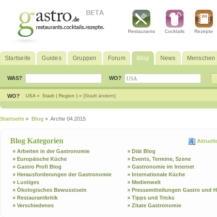
Restaurants
Cocktails
Rezepte
Startseite
Guides
Gruppen
Forum
Blog
News
Menschen
WAS?
WO?
WO?
USA »
Stadt ( Region ) »
[Stadt ändern]
Startseite
»
Blog
» Archiv 04.2015
Blog Kategorien
Aktuell
» Arbeiten in der Gastronomie
» Diät Blog
» Europäische Küche
» Events, Termine, Szene
» Gastro Profi Blog
» Gastronomie im Internet
» Herausforderungen der Gastronomie
» Internationale Küche
» Lustiges
» Medienwelt
» Ökologisches Bewusstsein
» Pressemitteilungen Gastro und H
» Restaurantkritik
» Tipps und Tricks
» Verschiedenes
» Zitate Gastronomie