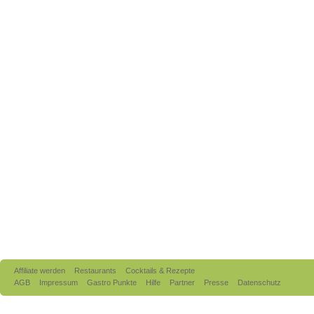
Affiliate werden
Restaurants
Cocktails & Rezepte
AGB
Impressum
Gastro Punkte
Hilfe
Partner
Presse
Datenschutz