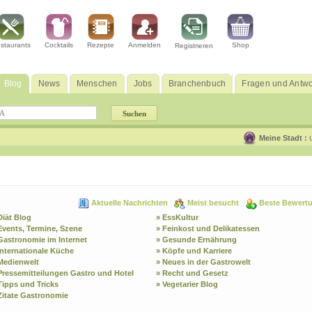
staurants
Cocktails
Rezepte
Anmelden
Shop
Registrieren
Blog
News
Menschen
Jobs
Branchenbuch
Fragen und Antwo
Meine Stadt :
Aktuelle Nachrichten
Meist besucht
Beste Bewert
Diät Blog
» EssKultur
Events, Termine, Szene
» Feinkost und Delikatessen
Gastronomie im Internet
» Gesunde Ernährung
Internationale Küche
» Köpfe und Karriere
Medienwelt
» Neues in der Gastrowelt
Pressemitteilungen Gastro und Hotel
» Recht und Gesetz
Tipps und Tricks
» Vegetarier Blog
Zitate Gastronomie