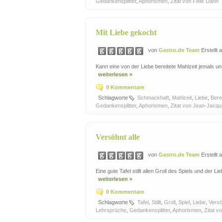
Gedankensplitter
,
Aphorismen
,
Zitat von Felix Dahn
Mit Liebe gekocht
von
Gastro.de Team
Erstellt
Kann eine von der Liebe bereitete Mahlzeit jemals
weiterlesen »
0 Kommentare
Schlagworte
Schmackhaft
,
Mahlzeit
,
Liebe
,
Bere
Gedankensplitter
,
Aphorismen
,
Zitat von Jean-Jacq
Versöhnt alle
von
Gastro.de Team
Erstellt
Eine gute Tafel stillt allen Groll des Spiels und der
weiterlesen »
0 Kommentare
Schlagworte
Tafel
,
Stillt
,
Groll
,
Spiel
,
Liebe
,
Vers
Lehrsprüche
,
Gedankensplitter
,
Aphorismen
,
Zitat 