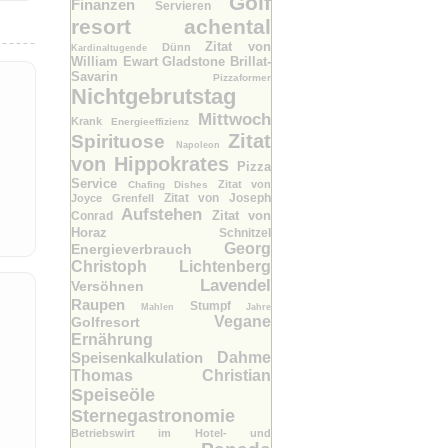
Golf
Finanzen
Servieren
resort achental
Zitat von
Dünn
Kardinaltugende
William Ewart Gladstone
Brillat-
Savarin
Pizzaformer
Nichtgebrutstag
Mittwoch
Krank
Energieeffizienz
Zitat
Spirituose
Napoleon
von Hippokrates
Pizza
Service
Zitat von
Chafing Dishes
Zitat von Joseph
Joyce Grenfell
Aufstehen
Zitat von
Conrad
Horaz
Schnitzel
Georg
Energieverbrauch
Christoph Lichtenberg
Lavendel
Versöhnen
Raupen
Stumpf
Mahlen
Jahre
Vegane
Golfresort
Ernährung
Speisenkalkulation
Dahme
Thomas Christian
Speiseöle
Sternegastronomie
Betriebswirt im Hotel- und