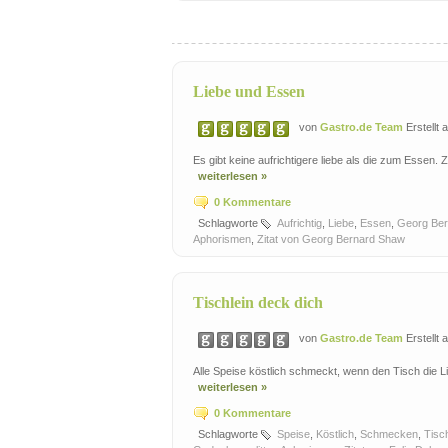
Liebe und Essen
von
Gastro.de Team
Erstellt
Es gibt keine aufrichtigere liebe als die zum Essen.
weiterlesen »
0 Kommentare
Schlagworte
Aufrichtig
,
Liebe
,
Essen
,
Georg Ber
Aphorismen
,
Zitat von Georg Bernard Shaw
Tischlein deck dich
von
Gastro.de Team
Erstellt
Alle Speise köstlich schmeckt, wenn den Tisch die Li
weiterlesen »
0 Kommentare
Schlagworte
Speise
,
Köstlich
,
Schmecken
,
Tisc