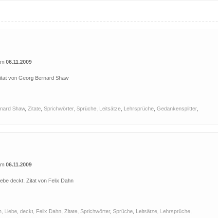
 am
06.11.2009
 Zitat von Georg Bernard Shaw
nard Shaw
,
Zitate
,
Sprichwörter
,
Sprüche
,
Leitsätze
,
Lehrsprüche
,
Gedankensplitter
,
 am
06.11.2009
ebe deckt. Zitat von Felix Dahn
h
,
Liebe
,
deckt
,
Felix Dahn
,
Zitate
,
Sprichwörter
,
Sprüche
,
Leitsätze
,
Lehrsprüche
,