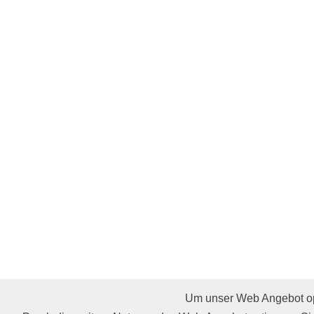
Um unser Web Angebot opt
Affiliate werden
Restaurants
Cocktails & Rezept