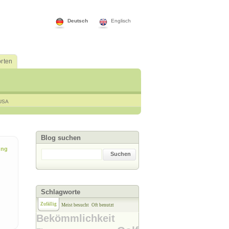
Deutsch
Englisch
rten
USA
Blog suchen
ung
Suchen
Schlagworte
Zufällig
Meist besucht
Oft benutzt
Bekömmlichkeit