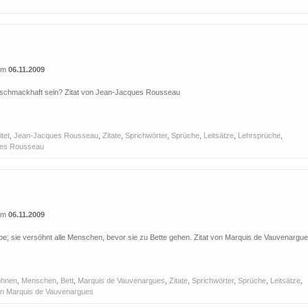
 am
06.11.2009
 unschmackhaft sein? Zitat von Jean-Jacques Rousseau
itet
,
Jean-Jacques Rousseau
,
Zitate
,
Sprichwörter
,
Sprüche
,
Leitsätze
,
Lehrsprüche
,
ues Rousseau
 am
06.11.2009
 Liebe; sie versöhnt alle Menschen, bevor sie zu Bette gehen. Zitat von Marquis de Vauvenargu
öhnen
,
Menschen
,
Bett
,
Marquis de Vauvenargues
,
Zitate
,
Sprichwörter
,
Sprüche
,
Leitsätze
,
von Marquis de Vauvenargues