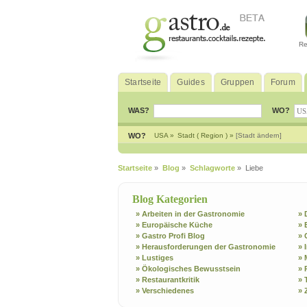
Re
Startseite
Guides
Gruppen
Forum
WAS?
WO?
WO?
USA »
Stadt ( Region ) »
[Stadt ändern]
Startseite
»
Blog
»
Schlagworte
» Liebe
Blog Kategorien
» Arbeiten in der Gastronomie
» 
» Europäische Küche
» 
» Gastro Profi Blog
» 
» Herausforderungen der Gastronomie
» 
» Lustiges
» 
» Ökologisches Bewusstsein
» 
» Restaurantkritik
» 
» Verschiedenes
» 